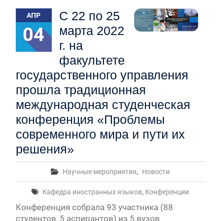
Первый канал, 28.07.2026. Часть 1-3
С 22 по 25
АПР
Вячеслав Никонов в программе «Большая игра» —
Первый канал, 27.07.2026. Часть 1-2
04
марта 2022
Конкурсные списки лиц, прошедших
г. на
вступительные испытания в МГУ имени
М.В.Ломоносова в 2026 году по каждому
факультете
конкурсу (ранжированные списки поступающих)
государственного управления
Вячеслав Никонов в программе «Большая игра» —
прошла традиционная
Первый канал, 24.07.2026. Часть 1-2
Вячеслав Никонов в программе «Большая игра» —
международная студенческая
Первый канал, 06.08.2026. Часть 1-3
конференция «Проблемы
современного мира и пути их
решения»
Научные мероприятия
,
Новости
Кафедра иностранных языков
,
Конференции
Конференция собрала 93 участника (88
студентов, 5 аспирантов) из 5 вузов