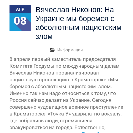
Первый канал, 28.07.2026. Часть 1-3
Вячеслав Никонов: На
АПР
Вячеслав Никонов в программе «Большая игра» —
Первый канал, 27.07.2026. Часть 1-2
08
Украине мы боремся с
Конкурсные списки лиц, прошедших
абсолютным нацистским
вступительные испытания в МГУ имени
М.В.Ломоносова в 2026 году по каждому
злом
конкурсу (ранжированные списки поступающих)
Вячеслав Никонов в программе «Большая игра» —
Информация
Первый канал, 24.07.2026. Часть 1-2
8 апреля первый заместитель председателя
Вячеслав Никонов в программе «Большая игра» —
Комитета Госдумы по международным делам
Первый канал, 06.08.2026. Часть 1-3
Вячеслав Никонов проанализировал
нацистскую провокацию в Краматорске «Мы
боремся с абсолютным нацистским злом.
Именно так нам надо относиться к тому, что
Россия сейчас делает на Украине. Сегодня
совершено чудовищное военное преступление
в Краматорске. «Точка-У» ударила по вокзалу,
где собрались люди, стремящиеся
эвакуироваться из города. Естественно,