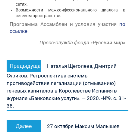
сетях.
Возможности межконфессионального диалога в
сетевом пространстве.
Программа Ассамблеи и условия участия
по
ссылке
.
Пресс-служба фонда «Русский мир»
Навигация
Предыдущая
Предыдущая
по
Наталья Щеголева, Дмитрий
запись:
записям
Суриков. Ретроспектива системы
противодействия легализации (отмыванию)
теневых капиталов в Королевстве Испания в
журнале «Банковские услуги». — 2020. -№9. с. 31-
38.
Следующая
Далее
27 октября Максим Малышев
запись: