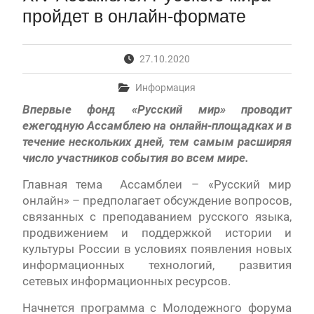
Первый канал, 28.07.2026. Часть 1-3
пройдет в онлайн-формате
Вячеслав Никонов в программе «Большая игра» —
Первый канал, 27.07.2026. Часть 1-2
Конкурсные списки лиц, прошедших
27.10.2020
вступительные испытания в МГУ имени
М.В.Ломоносова в 2026 году по каждому
Информация
конкурсу (ранжированные списки поступающих)
Впервые фонд «Русский мир» проводит
Вячеслав Никонов в программе «Большая игра» —
ежегодную Ассамблею на онлайн-площадках и в
Первый канал, 24.07.2026. Часть 1-2
Вячеслав Никонов в программе «Большая игра» —
течение нескольких дней, тем самым расширяя
Первый канал, 06.08.2026. Часть 1-3
число участников события во всем мире.
Главная тема Ассамблеи – «Русский мир
онлайн» – предполагает обсуждение вопросов,
связанных с преподаванием русского языка,
продвижением и поддержкой истории и
культуры России в условиях появления новых
информационных технологий, развития
сетевых информационных ресурсов.
Начнется программа с Молодежного форума