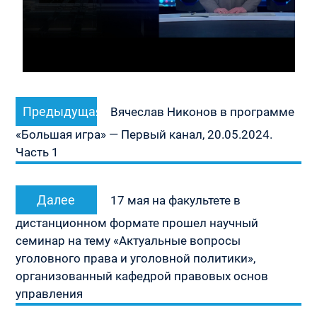
Навигация
Предыдущая
Предыдущая
по
Вячеслав Никонов в программе
запись:
записям
«Большая игра» — Первый канал, 20.05.2024.
Часть 1
Следующая
Далее
17 мая на факультете в
запись:
дистанционном формате прошел научный
семинар на тему «Актуальные вопросы
уголовного права и уголовной политики»,
организованный кафедрой правовых основ
управления