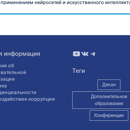
 применением нейросетей и искусственного интеллекта
YouTube
ВКонтакте
Telegram
я информация
ия об
Теги
овательной
изации
Декан
ика
денциальности
Дополнительное
водействие коррупции
образование
Конференции