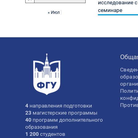
исследование с
семинаре
« Июл
Обща
Сведен
образ
орган
Полит
конфи
Проти
4
направления подготовки
23
магистерские программы
40
программ дополнительного
образования
1 200
студентов