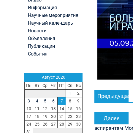
(ранжированные списки поступающих)
Информация
Вячеслав Никонов в программе «Большая игра
Научные мероприятия
Первый канал, 24.07.2026. Часть 1-2
Вниманию абитуриентов бакалавриата! Открыт
Научный календарь
онлайн-запись на заключение договора на
Новости
обучение
Объявления
Вячеслав Никонов в программе «Большая игра
Публикации
— Первый канал, 05.08.2026. Часть 1-3
In Memoriam. Муза Аркадьевна Сажина (18.09.
События
— 04.08.2026)
Вячеслав Никонов в программе «Большая игра
— Первый канал, 04.08.2026. Часть 1-3
Август 2026
Пн
Вт
Ср
Чт
Пт
Сб
Вс
Навигация
1
2
Предыдущая
по
3
4
5
6
7
8
9
записям
10
11
12
13
14
15
16
17
18
19
20
21
22
23
Далее
24
25
26
27
28
29
30
аспирантам Мос
31