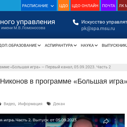
РАСПИСАНИЕ
ЦДО
ЦДО·ОНЛАЙН
ПОЧТА
ЛК 
нного управления
Искусство управлят
» —
pk@spa.msu.ru
т имени М.В.Ломоносова
» —
ДОП.ОБРАЗОВАНИЕ
АСПИРАНТУРА
НАУКА
ВЫПУСКНИК
» —
амме «Большая игра» — Первый канал, 05.09.2023. Часть 2
» —
Никонов в программе «Большая игра»
» —
» —
Видео
,
Информация
Декан
урсу