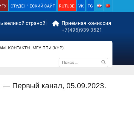
МГУ
СТУДЕНЧЕСКИЙ САЙТ
RUTUBE
VK
TG
ь великой страной!
Приёмная комиссия
+7(495)939 3521
АМ
КОНТАКТЫ
МГУ-ППИ (КНР)
Поиск
по:
 — Первый канал, 05.09.2023.