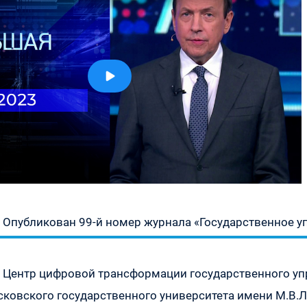
» —
а
»
1930
»
Предыдущая
Опубликован 99-й номер журнала «Государственное у
запись:
Следующая
Центр цифровой трансформации государственного упр
запись:
ковского государственного университета имени М.В.