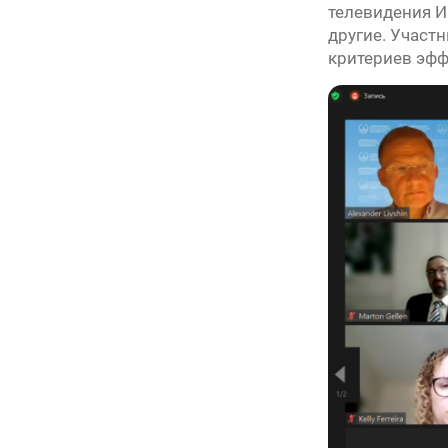
телевидения И
другие. Участ
критериев эфф