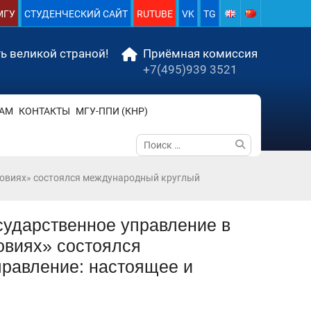
МГУ
СТУДЕНЧЕСКИЙ САЙТ
RUTUBE
VK
TG
ь великой страной!
Приёмная комиссия
+7(495)939 3521
АМ
КОНТАКТЫ
МГУ-ППИ (КНР)
Поиск
по:
ловиях» состоялся международный круглый
ударственное управление в
овиях» состоялся
равление: настоящее и