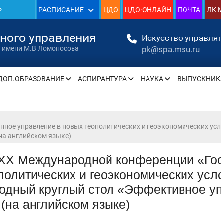
»
РАСПИСАНИЕ
ЦДО
ЦДО·ОНЛАЙН
ПОЧТА
ЛК 
1930
нного управления
Искусство управлят
pk@spa.msu.ru
т имени М.В.Ломоносова
»
ДОП.ОБРАЗОВАНИЕ
АСПИРАНТУРА
НАУКА
ВЫПУСКНИК
» —
» —
нное управление в новых геополитических и геоэкономических ус
на английском языке)
 XX Международной конференции «Гос
политических и геоэкономических усл
» —
одный круглый стол «Эффективное уп
» —
(на английском языке)
» —