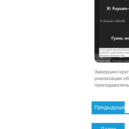
Завершил круг
реализации об
преподаватель
Навигация
Предыдущая
по
записям
Далее