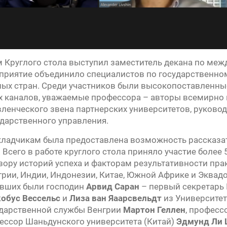
 Круглого стола выступил заместитель декана по ме
приятие объединило специалистов по государственном
ных стран. Среди участников были высокопоставленн
 каналов, уважаемые профессора – авторы всемирно 
ленческого звена партнерских университетов, руково
дарственного управления.
адчикам была предоставлена возможность рассказать
. Всего в работе круглого стола приняло участие более
ору историй успеха и факторам результативности прак
грии, Индии, Индонезии, Китае, Южной Африке и Эквад
авших были господин
Арвид Саран
– первый секретарь 
кобус Вессельс
и
Лиза ван Яаарсвельдт
из Университе
ударственной службы Венгрии
Мартон Геллен
, професс
фессор Шаньдунского университета (Китай)
Эдмунд Ли 