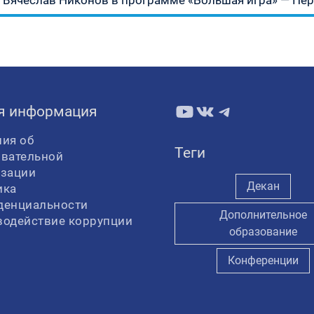
Вячеслав Никонов в программе «Большая игра» — Перв
запись:
YouTube
ВКонтакте
Telegram
я информация
ия об
Теги
овательной
изации
Декан
ика
денциальности
Дополнительное
водействие коррупции
образование
Конференции