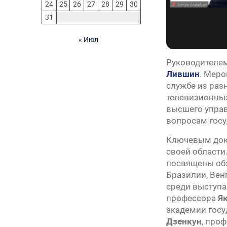
24
25
26
27
28
29
30
31
« Июл
Руководителем
Лившин
. Меро
службе из раз
телевизионных
высшего управ
вопросам госу
Ключевым докл
своей области
посвящены обз
Бразилии, Вен
среди выступ
профессора
Я
академии гос
Дзенкун
, про