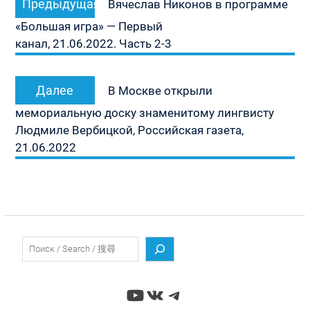
Предыдущая
по
Вячеслав Никонов в программе
запись:
записям
«Большая игра» — Первый
канал, 21.06.2022. Часть 2-3
Следующая
Далее
В Москве открыли
запись:
мемориальную доску знаменитому лингвисту
Людмиле Вербицкой, Российская газета,
21.06.2022
Поиск
YouTube
ВКонтакте
Telegram