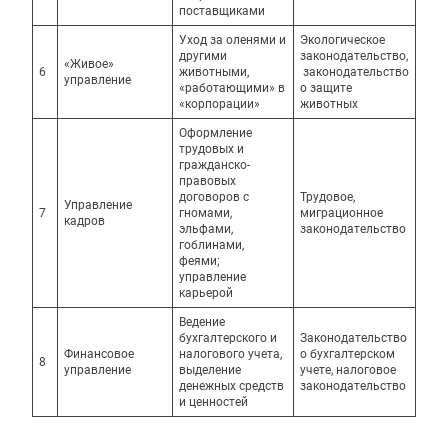
поставщиками
Уход за оленями и
Экологическое
другими
законодательство,
«Живое»
6
животными,
законодательство
управление
«работающими» в
о защите
«корпорации»
животных
Оформление
трудовых и
гражданско-
правовых
договоров с
Трудовое,
Управление
7
гномами,
миграционное
кадров
эльфами,
законодательство
гоблинами,
феями;
управление
карьерой
Ведение
бухгалтерского и
Законодательство
Финансовое
налогового учета,
о бухгалтерском
8
управление
выделение
учете, налоговое
денежных средств
законодательство
и ценностей