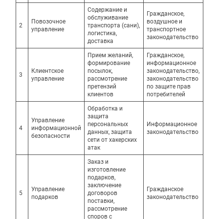
Содержание и
Гражданское,
обслуживание
Повозочное
воздушное и
2
транспорта (сани),
управление
транспортное
логистика,
законодательство
доставка
Прием желаний,
Гражданское,
формирование
информационное
Клиентское
посылок,
законодательство,
3
управление
рассмотрение
законодательство
претензий
по защите прав
клиентов
потребителей
Обработка и
защита
Управление
персональных
Информационное
4
информационной
данных, защита
законодательство
безопасности
сети от хакерских
атак
Заказ и
изготовление
подарков,
заключение
Управление
Гражданское
5
договоров
подарков
законодательство
поставки,
рассмотрение
споров с