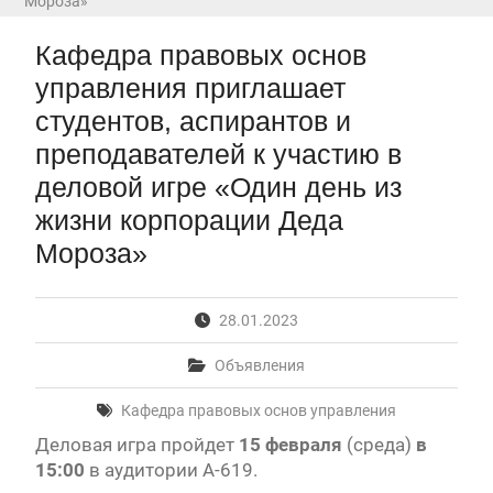
Мороза»
Первый канал, 28.07.2026. Часть 1-3
Вячеслав Никонов в программе «Большая игра» —
Кафедра правовых основ
Первый канал, 27.07.2026. Часть 1-2
Конкурсные списки лиц, прошедших
управления приглашает
вступительные испытания в МГУ имени
студентов, аспирантов и
М.В.Ломоносова в 2026 году по каждому
преподавателей к участию в
конкурсу (ранжированные списки поступающих)
Вячеслав Никонов в программе «Большая игра» —
деловой игре «Один день из
Первый канал, 24.07.2026. Часть 1-2
жизни корпорации Деда
Вячеслав Никонов в программе «Большая игра» —
Первый канал, 06.08.2026. Часть 1-3
Мороза»
28.01.2023
Объявления
Кафедра правовых основ управления
Деловая игра пройдет
15 февраля
(среда)
в
15:00
в аудитории А-619.