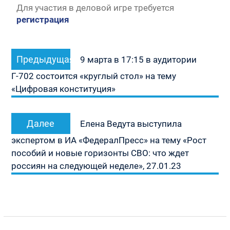
Для участия в деловой игре требуется
регистрация
Навигация
Предыдущая
Предыдущая
по
9 марта в 17:15 в аудитории
запись:
записям
Г-702 состоится «круглый стол» на тему
«Цифровая конституция»
Следующая
Далее
Елена Ведута выступила
запись:
экспертом в ИА «ФедералПресс» на тему «Рост
пособий и новые горизонты СВО: что ждет
россиян на следующей неделе», 27.01.23