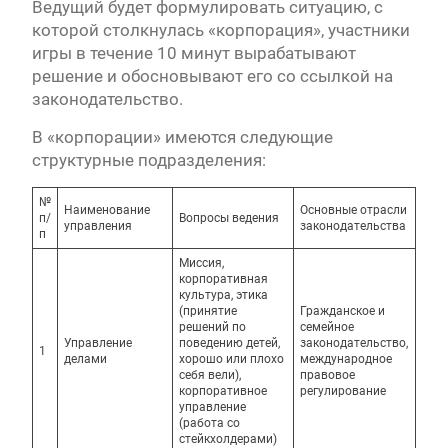
Ведущий будет формулировать ситуацию, с
которой столкнулась «корпорация», участники
игры в течение 10 минут вырабатывают
решение и обосновывают его со ссылкой на
законодательство.
В «корпорации» имеются следующие
структурные подразделения:
№
Наименование
Основные отрасли
п/
Вопросы ведения
управления
законодательства
п
Миссия,
корпоративная
культура, этика
(принятие
Гражданское и
решений по
семейное
Управление
поведению детей,
законодательство,
1
делами
хорошо или плохо
международное
себя вели),
правовое
корпоративное
регулирование
управление
(работа со
стейкхолдерами)