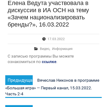
Елена Ведута участвовала в
Первый канал, 28.07.2026. Часть 1-3
Вячеслав Никонов в программе «Большая игра» —
дискуссии в ИА ОСН на тему
Первый канал, 27.07.2026. Часть 1-2
«Зачем национализировать
Конкурсные списки лиц, прошедших
вступительные испытания в МГУ имени
бренды?», 16.03.2022
М.В.Ломоносова в 2026 году по каждому
конкурсу (ранжированные списки поступающих)
Вячеслав Никонов в программе «Большая игра» —
17.03.2022
Первый канал, 24.07.2026. Часть 1-2
Вячеслав Никонов в программе «Большая игра» —
Видео
,
Информация
Первый канал, 06.08.2026. Часть 1-3
С записью программы Вы можете
ознакомиться по
ссылке
.
Навигация
Предыдущая
Предыдущая
по
Вячеслав Никонов в программе
запись:
записям
«Большая игра» — Первый канал, 15.03.2022.
Часть 2-4