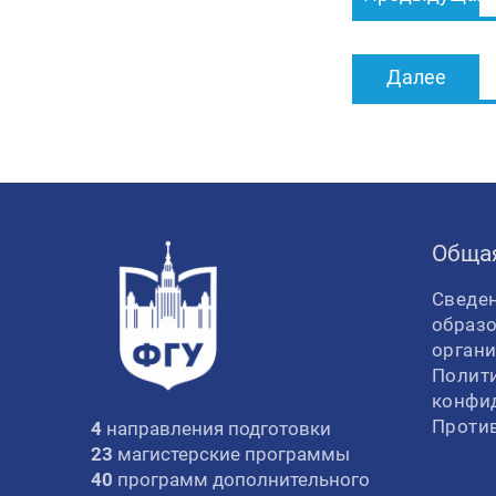
записям
Далее
Обща
Сведен
образ
орган
Полит
конфи
Проти
4
направления подготовки
23
магистерские программы
40
программ дополнительного