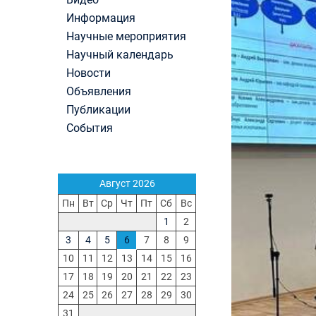
Первый канал, 27.07.2026. Часть 1-2
Информация
Конкурсные списки лиц, прошедших
Научные мероприятия
вступительные испытания в МГУ имени
М.В.Ломоносова в 2026 году по каждому конк
Научный календарь
(ранжированные списки поступающих)
Новости
Вячеслав Никонов в программе «Большая игра
Объявления
Первый канал, 24.07.2026. Часть 1-2
Публикации
Вниманию абитуриентов бакалавриата! Открыт
онлайн-запись на заключение договора на
События
обучение
Вячеслав Никонов в программе «Большая игра
— Первый канал, 05.08.2026. Часть 1-3
Август 2026
Пн
Вт
Ср
Чт
Пт
Сб
Вс
1
2
3
4
5
6
7
8
9
10
11
12
13
14
15
16
17
18
19
20
21
22
23
24
25
26
27
28
29
30
31