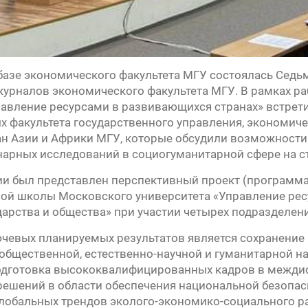
 базе экономического факультета МГУ состоялась Седь
урналов экономического факультета МГУ. В рамках р
равление ресурсами в развивающихся странах» встрет
х факультета государственного управления, экономичес
ан Азии и Африки МГУ, которые обсудили возможност
рных исследований в социогуманитарной сфере на ст
и был представлен перспективный проект (программа
ой школы Московского университета «Управление ре
дарства и общества» при участии четырех подразделен
чевых планируемых результатов является сохранение 
общественной, естественно-научной и гуманитарной н
одготовка высококвалифицированных кадров в межди
ешений в области обеспечения национальной безопас
лобальных трендов эколого-экономико-социального р