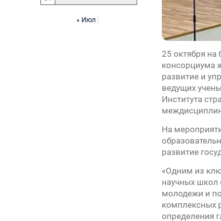
« Июл
25 октября на
консорциума ж
развитие и уп
ведущих учены
Института стр
междисциплина
На мероприяти
образовательн
развитие госу
«Одним из клю
научных школ 
молодежи и п
комплексных р
определения г