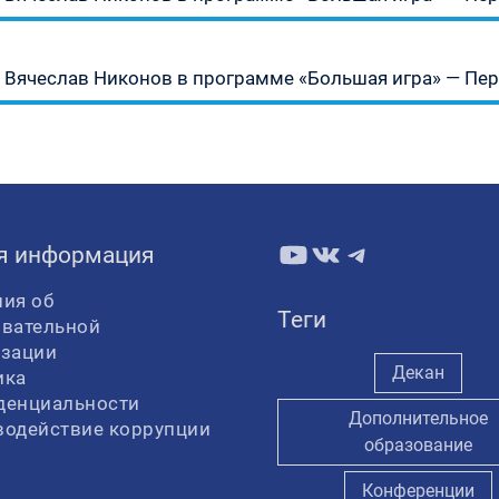
запись:
Следующая
Вячеслав Никонов в программе «Большая игра» — Перв
запись:
YouTube
ВКонтакте
Telegram
я информация
ия об
Теги
овательной
изации
Декан
ика
денциальности
Дополнительное
водействие коррупции
образование
Конференции