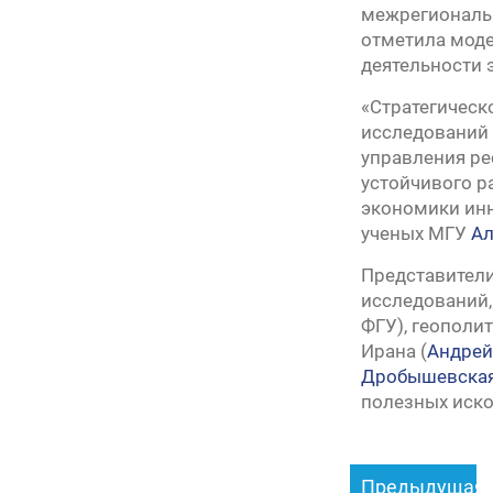
межрегиональн
отметила моде
деятельности 
«Стратегическ
исследований 
управления ре
устойчивого р
экономики инн
ученых МГУ
Ал
Представители
исследований,
ФГУ), геополи
Ирана (
Андрей
Дробышевска
полезных иско
Навигация
Предыдущая
по