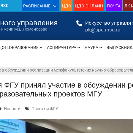
1930
РАСПИСАНИЕ
ЦДО
ЦДО·ОНЛАЙН
ПОЧТА
ЛК 
»
нного управления
Искусство управлят
pk@spa.msu.ru
т имени М.В.Ломоносова
ДОП.ОБРАЗОВАНИЕ
АСПИРАНТУРА
НАУКА
ВЫПУСКНИК
» —
» —
е в обсуждении реализации межфакультетских научно-образовате
я ФГУ принял участие в обсуждении 
разовательных проектов МГУ
» —
» —
Новости
Проекты ФГУ
» —
» —