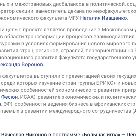
ых и межстрановых дисбалансов в политической, соц
ратор секции, заместитель декана по межфакультетс
экономического факультета МГУ
Наталия Иващенко
.
ой целью проекта является проведение в Московском
в области трансформации процессов взаимодействия г
сурсами в условиях формирования нового мирового п
азвития стран, регионов, отраслей, переориентации на
овационного развития факультета государственного у
ександр Воронов
.
 факультетов выступили с презентацией своих текущи
 среди которых изучение стран группы БРИКС+ и новы
тических особенностей экономического развития приг
 Фесюн
, ИСАА), развитие экономических и политическ
я
, ЭФ), особенности ведения бизнеса в африканских стр
паемых в развитии международного сотрудничества (
Предыдущая
Вячеслав Никонов в программе «Большая игра» — Перв