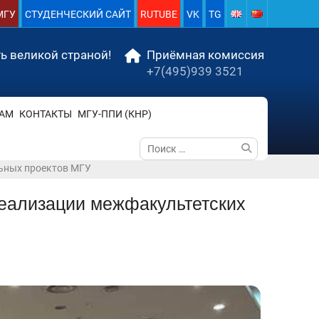
МГУ
СТУДЕНЧЕСКИЙ САЙТ
RUTUBE
VK
TG
ь великой страной!
Приёмная комиссия
+7(495)939 3521
АМ
КОНТАКТЫ
МГУ-ППИ (КНР)
Поиск
по:
льных проектов МГУ
реализации межфакультетских