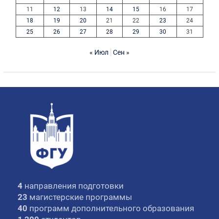
11
12
13
14
15
16
17
18
19
20
21
22
23
24
25
26
27
28
29
30
31
« Июл
Сен »
4
направления подготовки
23
магистерские программы
40
программ дополнительного образования