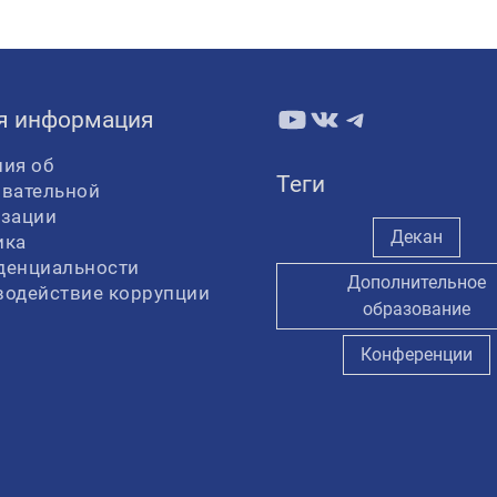
YouTube
ВКонтакте
Telegram
я информация
ия об
Теги
овательной
изации
Декан
ика
денциальности
Дополнительное
водействие коррупции
образование
Конференции