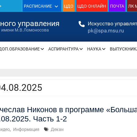
»
РАСПИСАНИЕ
ЦДО
ЦДО·ОНЛАЙН
ПОЧТА
ЛК 
1930
нного управления
Искусство управлят
pk@spa.msu.ru
т имени М.В.Ломоносова
»
ДОП.ОБРАЗОВАНИЕ
АСПИРАНТУРА
НАУКА
ВЫПУСКНИК
» —
» —
04.08.2025
чеслав Никонов в программе «Больша
» —
.08.2025. Часть 1-2
» —
идео
,
Информация
Декан
» —