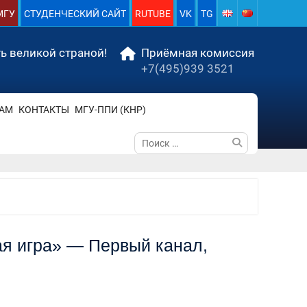
МГУ
СТУДЕНЧЕСКИЙ САЙТ
RUTUBE
VK
TG
ь великой страной!
Приёмная комиссия
+7(495)939 3521
АМ
КОНТАКТЫ
МГУ-ППИ (КНР)
Поиск
по:
я игра» — Первый канал,