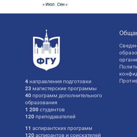
« Июл
Сен »
Обща
Сведен
образ
орган
Полит
конфи
Проти
4
направления подготовки
23
магистерские программы
40
программ дополнительного
образования
1 200
студентов
120
преподавателей
11
аспирантских программ
120
аспирантов и соискателей