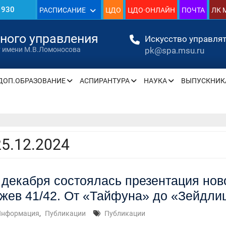
1930
РАСПИСАНИЕ
ЦДО
ЦДО·ОНЛАЙН
ПОЧТА
ЛК 
»
нного управления
Искусство управлят
pk@spa.msu.ru
т имени М.В.Ломоносова
ДОП.ОБРАЗОВАНИЕ
АСПИРАНТУРА
НАУКА
ВЫПУСКНИК
» —
» —
25.12.2024
» —
 декабря состоялась презентация но
» —
жев 41/42. От «Тайфуна» до «Зейдли
» —
Информация
,
Публикации
Публикации
» —