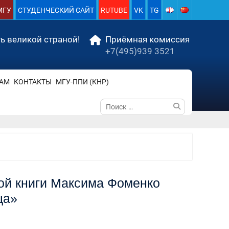
МГУ
СТУДЕНЧЕСКИЙ САЙТ
RUTUBE
VK
TG
ь великой страной!
Приёмная комиссия
+7(495)939 3521
АМ
КОНТАКТЫ
МГУ-ППИ (КНР)
Поиск
по:
вой книги Максима Фоменко
ца»