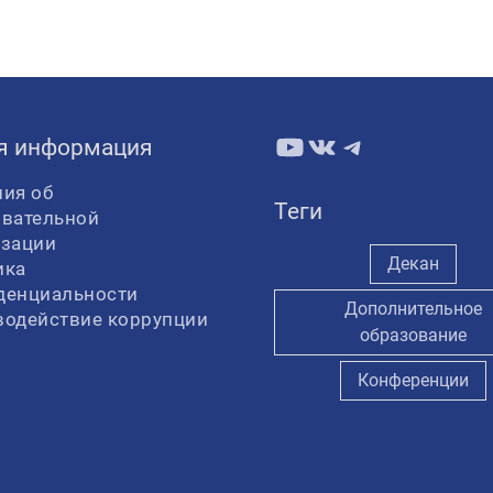
YouTube
ВКонтакте
Telegram
я информация
ия об
Теги
овательной
изации
Декан
ика
денциальности
Дополнительное
водействие коррупции
образование
Конференции