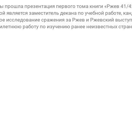
ы прошла презентация первого тома книги «Ржев 41/42
ой является заместитель декана по учебной работе, к
ое исследование сражения за Ржев и Ржевский выступ 
урсу
илетнюю работу по изучению ранее неизвестных стран
» —
а
»