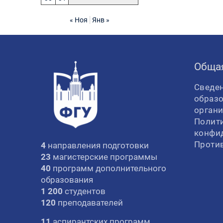
« Ноя
Янв »
Обща
Сведен
образ
орган
Полит
конфи
Проти
4
направления подготовки
23
магистерские программы
40
программ дополнительного
образования
1 200
студентов
120
преподавателей
11
аспирантских программ