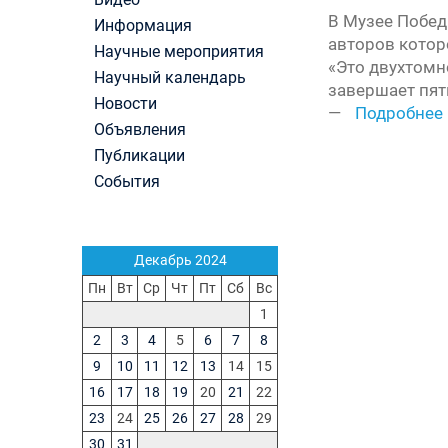
Первый канал, 27.07.2026. Часть 1-2
В Музее Побед
Информация
Конкурсные списки лиц, прошедших
авторов котор
Научные мероприятия
вступительные испытания в МГУ имени
«Это двухтомн
М.В.Ломоносова в 2026 году по каждому конк
Научный календарь
завершает пят
(ранжированные списки поступающих)
Новости
—
Подробнее
Вячеслав Никонов в программе «Большая игра
Объявления
Первый канал, 24.07.2026. Часть 1-2
Публикации
Вниманию абитуриентов бакалавриата! Открыт
онлайн-запись на заключение договора на
События
обучение
Вячеслав Никонов в программе «Большая игра
— Первый канал, 05.08.2026. Часть 1-3
Декабрь 2024
Пн
Вт
Ср
Чт
Пт
Сб
Вс
1
2
3
4
5
6
7
8
9
10
11
12
13
14
15
16
17
18
19
20
21
22
23
24
25
26
27
28
29
30
31