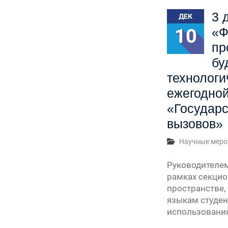
3 
ДЕК
10
«Ф
пр
бу
технологи
ежегодно
«Государс
вызовов»
Научные меро
Руководителем
рамках секци
пространстве,
языкам студен
использования