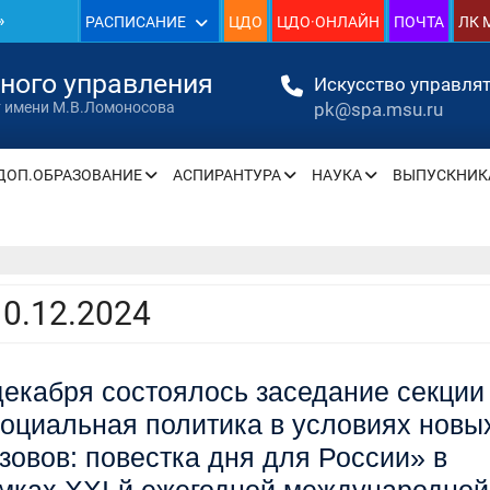
»
РАСПИСАНИЕ
ЦДО
ЦДО·ОНЛАЙН
ПОЧТА
ЛК 
1930
нного управления
Искусство управлят
pk@spa.msu.ru
т имени М.В.Ломоносова
»
ДОП.ОБРАЗОВАНИЕ
АСПИРАНТУРА
НАУКА
ВЫПУСКНИК
» —
» —
10.12.2024
декабря состоялось заседание секции
» —
оциальная политика в условиях новы
» —
зовов: повестка дня для России» в
» —