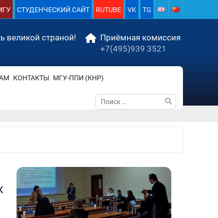
МГУ
СТУДЕНЧЕСКИЙ САЙТ
RUTUBE
VK
TG
ь великой страной!
Приёмная комиссия
+7(495)939 3521
АМ
КОНТАКТЫ
МГУ-ППИ (КНР)
Поиск
по:
х