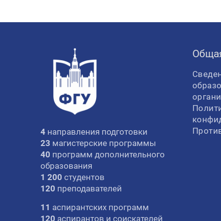
Обща
Сведен
образ
орган
Полит
конфи
Проти
4
направления подготовки
23
магистерские программы
40
программ дополнительного
образования
1 200
студентов
120
преподавателей
11
аспирантских программ
120
аспирантов и соискателей