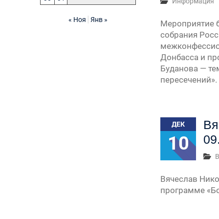
Информация
« Ноя
Янв »
Мероприятие 
собрания Росс
межконфессио
Донбасса и пр
Буданова — те
пересечений»
Вя
ДЕК
10
09
В
Вячеслав Нико
программе «Бо