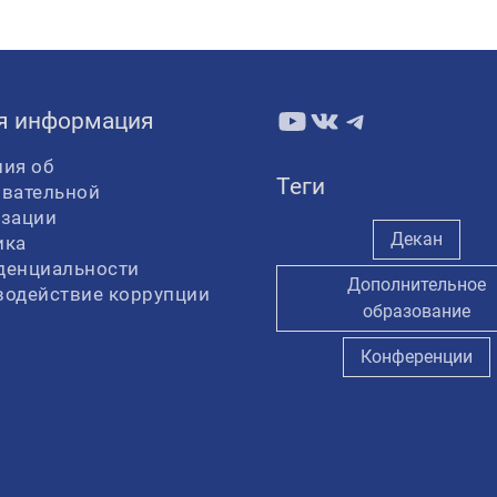
YouTube
ВКонтакте
Telegram
я информация
ия об
Теги
овательной
изации
Декан
ика
денциальности
Дополнительное
водействие коррупции
образование
Конференции