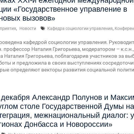
мках XXI-й ежегодной международной
ии «Государственное управление в
» —
новых вызовов»
приятия
,
Новости
Кафедра социологии управления
,
Конферен
урсу
роведена кафедрой социологии управления. Руководи
» —
н. профессор Наталия Григорьева, модератором – к.с.н
а Наталия Григорьева, поблагодарив участников за вы
» —
боты и предложила в своих выступлениях сосредоточ
орые определяют векторы развития социальной поли
 декабря Александр Полунов и Макси
углом столе Государственной Думы н
теграция, межнациональный диалог: у
гионах Донбасса и Новороссии»