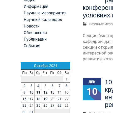
ра
Первый канал, 28.07.2026. Часть 1-3
Информация
конференц
Вячеслав Никонов в программе «Большая игра
Научные мероприятия
Первый канал, 27.07.2026. Часть 1-2
условиях 
Конкурсные списки лиц, прошедших
Научный календарь
вступительные испытания в МГУ имени
Научные меро
Новости
М.В.Ломоносова в 2026 году по каждому конк
Объявления
(ранжированные списки поступающих)
Секция была п
Публикации
Вячеслав Никонов в программе «Большая игра
кафедрой, д.п.
Первый канал, 24.07.2026. Часть 1-2
События
секции открыл
Вячеслав Никонов в программе «Большая игра
интересной ра
Первый канал, 06.08.2026. Часть 1-3
развития, кот
Декабрь 2024
Пн
Вт
Ср
Чт
Пт
Сб
Вс
1
10
ДЕК
2
3
4
5
6
7
8
10
кр
9
10
11
12
13
14
15
ин
16
17
18
19
20
21
22
ре
23
24
25
26
27
28
29
30
31