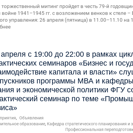
торжественный митинг пройдет в честь 79-й годовщ
 войне 1941–1945 гг. с возложением венков к стеле –
го управления: 26 апреля (пятница) в 11.00–11.10 на 
урсу
бнее
» —
а
 апреля с 19:00 до 22:00 в рамках цик
актических семинаров «Бизнес и госу
»
аимодействие капитала и власти» слу
пускников программы МВА и кафедры 
ния и экономической политики ФГУ со
актический семинар по теме «Промыш
зиса»
приятия
,
Объявления
ительное образование
,
Кафедра стратегического планирования и 
Профессиональная переподготов