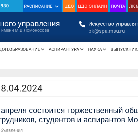
1930
РАСПИСАНИЕ
ЦДО
ЦДО·ОНЛАЙН
ПОЧТА
ЛК 
»
нного управления
Искусство управлят
pk@spa.msu.ru
т имени М.В.Ломоносова
ДОП.ОБРАЗОВАНИЕ
АСПИРАНТУРА
НАУКА
ВЫПУСКНИК
» —
» —
18.04.2024
» —
 апреля состоится торжественный об
» —
трудников, студентов и аспирантов Мо
» —
Объявления
» —