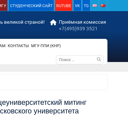
МГУ
СТУДЕНЧЕСКИЙ САЙТ
RUTUBE
VK
TG
ь великой страной!
Приёмная комиссия
+7(495)939 3521
АМ
КОНТАКТЫ
МГУ-ППИ (КНР)
Поиск
по:
щеуниверситетский митинг
сковского университета