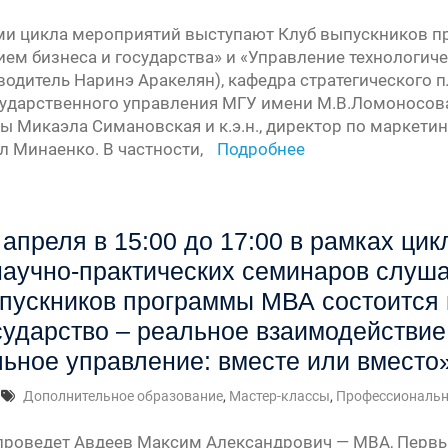
ми цикла мероприятий выступают Клуб выпускников 
ем бизнеса и государства» и «Управление технологиче
водитель Наринэ Аракелян), кафедра стратегического
сударственного управления МГУ имени М.В.Ломоносова.
ы Микаэла Симановская и к.э.н., директор по маркети
л Минаенко. В частности,
Подробнее
 апреля в 15:00 до 17:00 в рамках ци
научно-практических семинаров слуша
пускников программы МВА состоится 
сударство – реальное взаимодействие
ьное управление: вместе или вместо
Дополнительное образование
,
Мастер-классы
,
Профессиональн
проведет Авдеев Максим Александрович — MBA, Первы