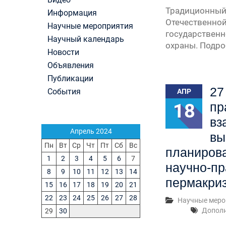
Первый канал, 27.07.2026. Часть 1-2
Традиционный 
Информация
Конкурсные списки лиц, прошедших
Отечественной
Научные мероприятия
вступительные испытания в МГУ имени
государственно
М.В.Ломоносова в 2026 году по каждому конк
Научный календарь
охраны. Подро
(ранжированные списки поступающих)
Новости
Вячеслав Никонов в программе «Большая игра
Объявления
Первый канал, 24.07.2026. Часть 1-2
Публикации
Вниманию абитуриентов бакалавриата! Открыт
27
онлайн-запись на заключение договора на
События
АПР
обучение
18
пр
Вячеслав Никонов в программе «Большая игра
вз
— Первый канал, 05.08.2026. Часть 1-3
Апрель 2024
вы
Пн
Вт
Ср
Чт
Пт
Сб
Вс
планирова
1
2
3
4
5
6
7
научно-пр
8
9
10
11
12
13
14
пермакри
15
16
17
18
19
20
21
22
23
24
25
26
27
28
Научные меро
Дополн
29
30