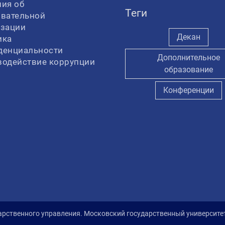
ия об
Теги
овательной
изации
Декан
ика
денциальности
Дополнительное
водействие коррупции
образование
Конференции
арственного управления. Московский государственный университ