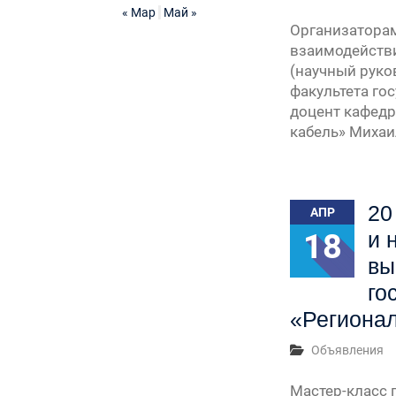
« Мар
Май »
Организатора
взаимодействи
(научный руко
факультета го
доцент кафедр
кабель» Михаи
20
АПР
18
и 
вы
го
«Регионал
Объявления
Мастер-класс 