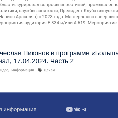
бласти, курировал вопросы инвестиций, промышленности
литики, службы занятости, Президент Клуба выпускн
аринэ Аракелян) с 2023 года. Мастер-класс завершит
роприятия аудитория E 834 и/или А 619. Мероприяти
чеслав Никонов в программе «Больш
нал, 17.04.2024. Часть 2
идео
,
Информация
Декан
YouTube
ВКонтакте
Telegram
я информация