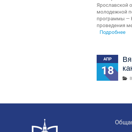
Ярославской о
молодежной по
программы — Н
проведения ме
Подробнее
Вя
АПР
18
ка
В
Обща