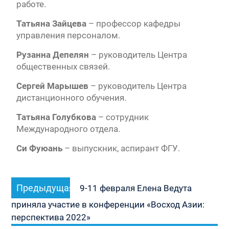
работе.
Татьяна Зайцева
– профессор кафедры
управления персоналом.
Рузанна Депелян
– руководитель Центра
общественных связей.
Сергей Марышев
– руководитель Центра
дистанционного обучения.
Татьяна Голубкова
– сотрудник
Международного отдела.
Си Фуюань
– выпускник, аспирант ФГУ.
Навигация
Предыдущая
Предыдущая
по
9-11 февраля Елена Ведута
запись:
записям
приняла участие в конференции «Восход Азии:
перспектива 2022»