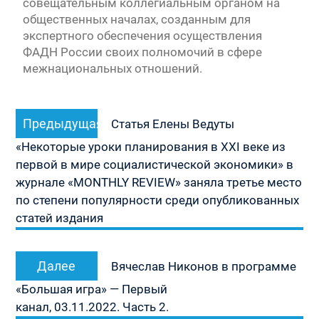
совещательным коллегиальным органом на
общественных началах, созданным для
экспертного обеспечения осуществления
ФАДН России своих полномочий в сфере
межнациональных отношений.​
Навигация
Предыдущая
Предыдущая
по
Статья Елены Ведуты
запись:
записям
«Некоторые уроки планирования в XXI веке из
первой в мире социалистической экономики» в
журнале «МОNTHLY REVIEW» заняла третье место
по степени популярности среди опубликованных
статей издания
Следующая
Далее
Вячеслав Никонов в программе
запись:
«Большая игра» — Первый
канал, 03.11.2022. Часть 2.