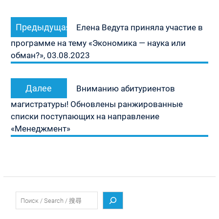
Навигация
Предыдущая
Предыдущая
по
Елена Ведута приняла участие в
запись:
записям
программе на тему «Экономика — наука или
обман?», 03.08.2023
Следующая
Далее
Вниманию абитуриентов
запись:
магистратуры! Обновлены ранжированные
списки поступающих на направление
«Менеджмент»
Поиск