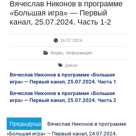
Вячеслав Никонов в программе
Первый канал, 28.07.2026. Часть 1-3
Вячеслав Никонов в программе «Большая игра» —
«Большая игра» — Первый
Первый канал, 27.07.2026. Часть 1-2
канал, 25.07.2024. Часть 1-2
Конкурсные списки лиц, прошедших
вступительные испытания в МГУ имени
М.В.Ломоносова в 2026 году по каждому
26.07.2024
конкурсу (ранжированные списки поступающих)
Вячеслав Никонов в программе «Большая игра» —
Видео
,
Информация
Первый канал, 24.07.2026. Часть 1-2
Вячеслав Никонов в программе «Большая игра» —
Декан
Первый канал, 06.08.2026. Часть 1-3
Вячеслав Никонов в программе «Большая
игра» — Первый канал, 25.07.2024. Часть 1
Вячеслав Никонов в программе «Большая
игра» — Первый канал, 25.07.2024. Часть 2
Навигация
Предыдущая
Предыдущая
по
Вячеслав Никонов в программе
запись:
записям
«Большая игра» — Первый канал, 24.07.2024.