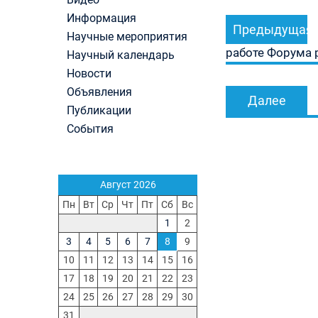
Навигация
Первый канал, 28.07.2026. Часть 1-3
Информация
Вячеслав Никонов в программе «Большая игра
Предыдущая
по
Научные мероприятия
Первый канал, 27.07.2026. Часть 1-2
записям
работе Форума 
Конкурсные списки лиц, прошедших
Научный календарь
вступительные испытания в МГУ имени
Новости
М.В.Ломоносова в 2026 году по каждому конк
Объявления
(ранжированные списки поступающих)
Далее
Публикации
Вячеслав Никонов в программе «Большая игра
Первый канал, 24.07.2026. Часть 1-2
События
Вячеслав Никонов в программе «Большая игра
Первый канал, 06.08.2026. Часть 1-3
Август 2026
Пн
Вт
Ср
Чт
Пт
Сб
Вс
1
2
3
4
5
6
7
8
9
10
11
12
13
14
15
16
17
18
19
20
21
22
23
24
25
26
27
28
29
30
31