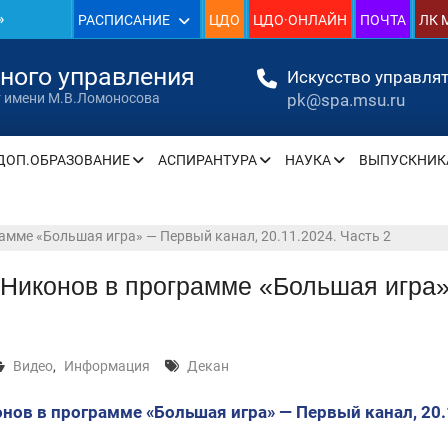
»
РАСПИСАНИЕ
ЦДО
ЦДО·ОНЛАЙН
ПОЧТА
ЛК 
1930
нного управления
Искусство управлят
pk@spa.msu.ru
т имени М.В.Ломоносова
»
ДОП.ОБРАЗОВАНИЕ
АСПИРАНТУРА
НАУКА
ВЫПУСКНИК
» —
амме «Большая игра» — Первый канал, 20.11.2024. Часть 2
» —
Никонов в программе «Большая игра»
» —
Видео
,
Информация
Декан
» —
нов в программе «Большая игра» — Первый канал, 20.
» —