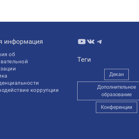
YouTube
ВКонтакте
Telegram
я информация
ия об
Теги
овательной
изации
Декан
ика
денциальности
Дополнительное
водействие коррупции
образование
Конференции