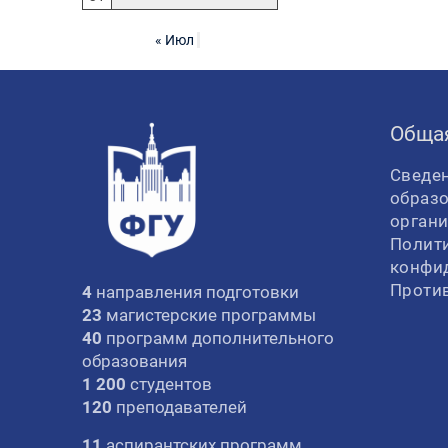
« Июл
Обща
Сведен
образ
орган
Полит
конфи
Проти
4
направления подготовки
23
магистерские программы
40
программ дополнительного
образования
1 200
студентов
120
преподавателей
11
аспирантских программ