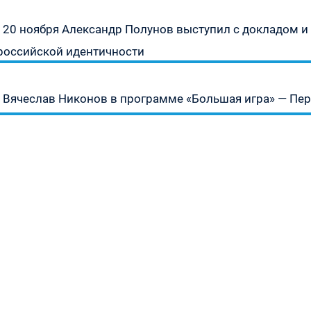
Предыдущая
» —
20 ноября Александр Полунов выступил с докладом и 
запись:
российской идентичности
урсу
Следующая
Вячеслав Никонов в программе «Большая игра» — Перв
запись:
» —
» —