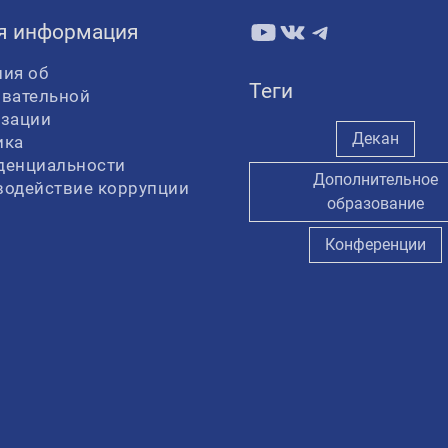
YouTube
ВКонтакте
Telegram
я информация
ия об
Теги
овательной
изации
Декан
ика
денциальности
Дополнительное
водействие коррупции
образование
Конференции