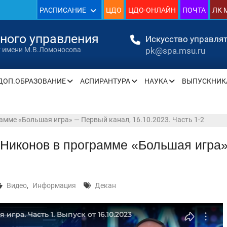
» —
РАСПИСАНИЕ
ЦДО
ЦДО·ОНЛАЙН
ПОЧТА
ЛК 
» —
нного управления
Искусство управлят
pk@spa.msu.ru
т имени М.В.Ломоносова
ДОП.ОБРАЗОВАНИЕ
АСПИРАНТУРА
НАУКА
ВЫПУСКНИК
» —
» —
амме «Большая игра» — Первый канал, 16.10.2023. Часть 1-2
» —
Никонов в программе «Большая игра»
» —
Видео
,
Информация
Декан
урсу
» —