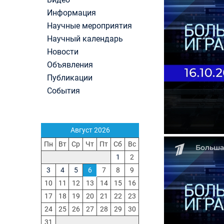
Вниманию абитуриентов бакалавриата! Открыт
Информация
онлайн-запись на заключение договора на
Научные мероприятия
обучение
Вячеслав Никонов в программе «Большая игра
Научный календарь
Первый канал, 23.07.2026. Часть 1-2
Новости
In Memoriam. Муза Аркадьевна Сажина (18.09.
Объявления
— 04.08.2026)
Публикации
Вячеслав Никонов в программе «Большая игра
События
— Первый канал, 04.08.2026. Часть 1-3
Август 2026
Пн
Вт
Ср
Чт
Пт
Сб
Вс
1
2
3
4
5
6
7
8
9
10
11
12
13
14
15
16
17
18
19
20
21
22
23
24
25
26
27
28
29
30
31