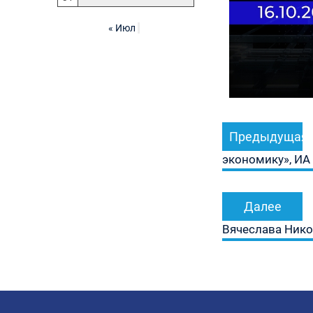
« Июл
Навигация
Предыдущая
по
записям
экономику», ИА 
Далее
Вячеслава Нико