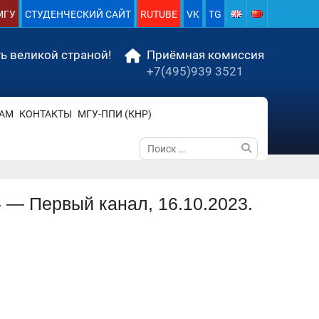
МГУ
СТУДЕНЧЕСКИЙ САЙТ
RUTUBE
VK
TG
ь великой страной!
Приёмная комиссия
+7(495)939 3521
АМ
КОНТАКТЫ
МГУ-ППИ (КНР)
Поиск
по:
 — Первый канал, 16.10.2023.