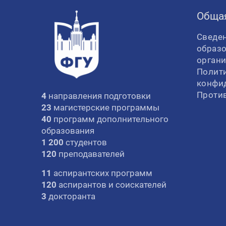
Обща
Сведен
образ
орган
Полит
конфи
Проти
4
направления подготовки
23
магистерские программы
40
программ дополнительного
образования
1 200
студентов
120
преподавателей
11
аспирантских программ
120
аспирантов и соискателей
3
докторанта