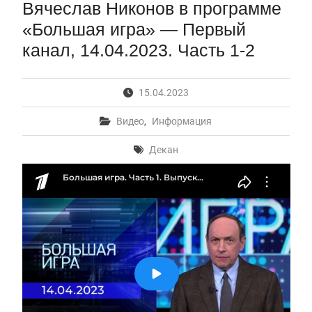
Вячеслав Никонов в программе
Первый канал, 28.07.2026. Часть 1-3
Вячеслав Никонов в программе «Большая игра» —
«Большая игра» — Первый
Первый канал, 27.07.2026. Часть 1-2
канал, 14.04.2023. Часть 1-2
Конкурсные списки лиц, прошедших
вступительные испытания в МГУ имени
М.В.Ломоносова в 2026 году по каждому
15.04.2023
конкурсу (ранжированные списки поступающих)
Вячеслав Никонов в программе «Большая игра» —
Видео
,
Информация
Первый канал, 24.07.2026. Часть 1-2
Вниманию абитуриентов бакалавриата! Открыта
Декан
онлайн-запись на заключение договора на
обучение