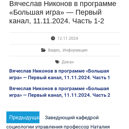
Вячеслав Никонов в программе
Первый канал, 28.07.2026. Часть 1-3
Вячеслав Никонов в программе «Большая игра» —
«Большая игра» — Первый
Первый канал, 27.07.2026. Часть 1-2
канал, 11.11.2024. Часть 1-2
Конкурсные списки лиц, прошедших
вступительные испытания в МГУ имени
М.В.Ломоносова в 2026 году по каждому
12.11.2024
конкурсу (ранжированные списки поступающих)
Вячеслав Никонов в программе «Большая игра» —
Видео
,
Информация
Первый канал, 24.07.2026. Часть 1-2
Вячеслав Никонов в программе «Большая игра» —
Декан
Первый канал, 06.08.2026. Часть 1-3
Вячеслав Никонов в программе «Большая
игра» — Первый канал, 11.11.2024. Часть 1
Вячеслав Никонов в программе «Большая
игра» — Первый канал, 11.11.2024. Часть 2
Навигация
Предыдущая
Предыдущая
по
Заведующий кафедрой
запись:
записям
социологии управления профессор Наталия