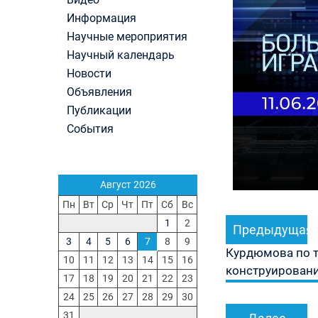
М.В.Ломоносова в 2026 году по каждому конк
Информация
(ранжированные списки поступающих)
Вячеслав Никонов в программе «Большая игра
Научные мероприятия
Первый канал, 24.07.2026. Часть 1-2
Научный календарь
Вниманию абитуриентов бакалавриата! Открыт
Новости
онлайн-запись на заключение договора на
Объявления
обучение
Вячеслав Никонов в программе «Большая игра
Публикации
— Первый канал, 05.08.2026. Часть 1-3
События
In Memoriam. Муза Аркадьевна Сажина (18.09.
— 04.08.2026)
Август 2026
Пн
Вт
Ср
Чт
Пт
Сб
Вс
Навигация
1
2
Предыдущая
по
3
4
5
6
7
8
9
записям
Курдюмова по т
10
11
12
13
14
15
16
конструировани
17
18
19
20
21
22
23
24
25
26
27
28
29
30
31