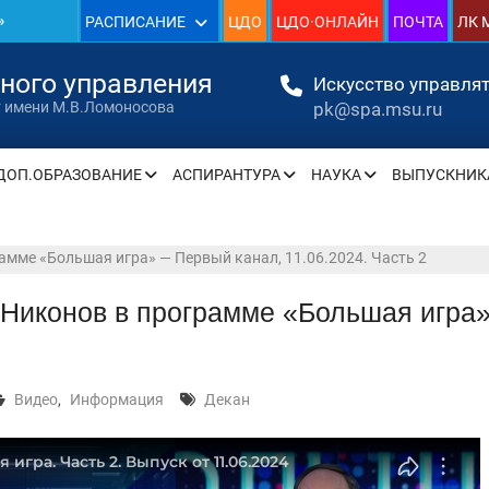
РАСПИСАНИЕ
ЦДО
ЦДО·ОНЛАЙН
ПОЧТА
ЛК 
нного управления
Искусство управлят
» —
pk@spa.msu.ru
т имени М.В.Ломоносова
» —
ДОП.ОБРАЗОВАНИЕ
АСПИРАНТУРА
НАУКА
ВЫПУСКНИК
амме «Большая игра» — Первый канал, 11.06.2024. Часть 2
» —
Никонов в программе «Большая игра»
» —
» —
Видео
,
Информация
Декан
» —