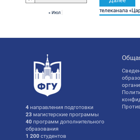
Далее
телеканала «Цар
« Июл
Обща
Сведен
образ
орган
Полит
конфи
Проти
4
направления подготовки
23
магистерские программы
40
программ дополнительного
образования
1 200
студентов