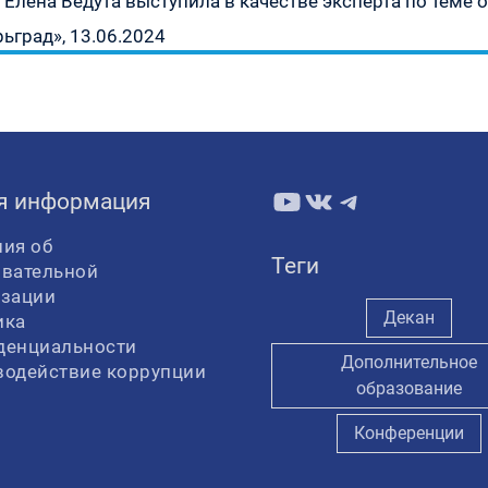
Елена Ведута выступила в качестве эксперта по теме 
запись:
ьград», 13.06.2024
YouTube
ВКонтакте
Telegram
я информация
ия об
Теги
овательной
изации
Декан
ика
денциальности
Дополнительное
водействие коррупции
образование
Конференции