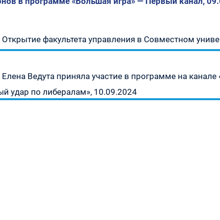
нов в программе «Большая игра» — Первый канал, 09.0
» —
Предыдущая
Открытие факультета управления в Совместном униве
запись:
урсу
Следующая
Елена Ведута приняла участие в программе на канале
» —
запись:
й удар по либералам», 10.09.2024
» —