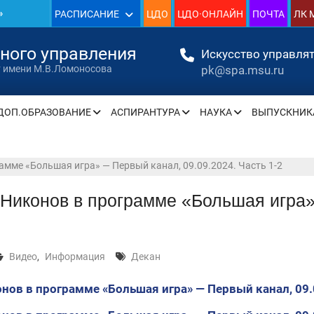
»
РАСПИСАНИЕ
ЦДО
ЦДО·ОНЛАЙН
ПОЧТА
ЛК 
1930
нного управления
Искусство управлят
pk@spa.msu.ru
т имени М.В.Ломоносова
»
ДОП.ОБРАЗОВАНИЕ
АСПИРАНТУРА
НАУКА
ВЫПУСКНИК
» —
амме «Большая игра» — Первый канал, 09.09.2024. Часть 1-2
» —
Никонов в программе «Большая игра»
» —
Видео
,
Информация
Декан
» —
нов в программе «Большая игра» — Первый канал, 09.0
» —