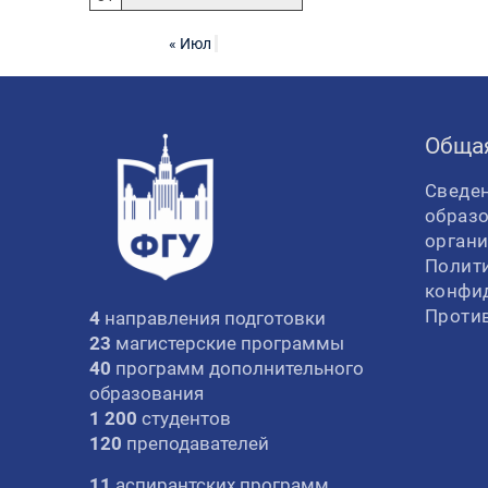
« Июл
Обща
Сведен
образ
орган
Полит
конфи
Проти
4
направления подготовки
23
магистерские программы
40
программ дополнительного
образования
1 200
студентов
120
преподавателей
11
аспирантских программ