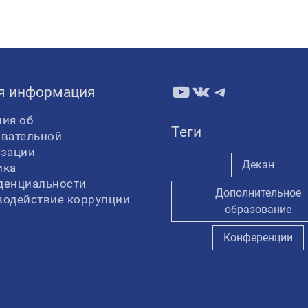
YouTube
ВКонтакте
Telegram
я информация
ия об
Теги
овательной
изации
Декан
ика
денциальности
Дополнительное
водействие коррупции
образование
Конференции