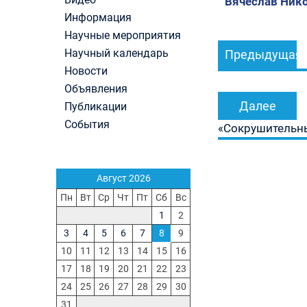
Вячеслав Нико
Первый канал, 28.07.2026. Часть 1-3
Информация
Вячеслав Никонов в программе «Большая игра
Навигация
Научные мероприятия
Первый канал, 27.07.2026. Часть 1-2
Конкурсные списки лиц, прошедших
Научный календарь
Предыдущая
по
вступительные испытания в МГУ имени
Новости
записям
М.В.Ломоносова в 2026 году по каждому конк
Объявления
(ранжированные списки поступающих)
Далее
Публикации
Вячеслав Никонов в программе «Большая игра
Первый канал, 24.07.2026. Часть 1-2
События
«Сокрушительны
Вячеслав Никонов в программе «Большая игра
Первый канал, 06.08.2026. Часть 1-3
Август 2026
Пн
Вт
Ср
Чт
Пт
Сб
Вс
1
2
3
4
5
6
7
8
9
10
11
12
13
14
15
16
17
18
19
20
21
22
23
24
25
26
27
28
29
30
31