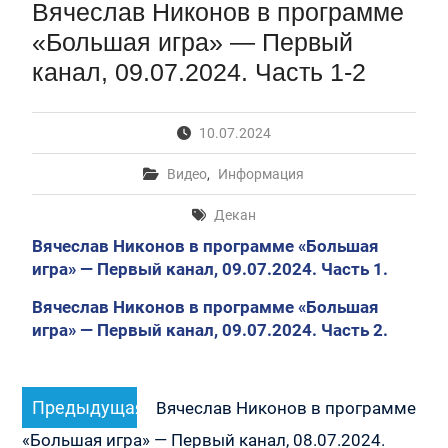
Вячеслав Никонов в программе
Первый канал, 28.07.2026. Часть 1-3
Вячеслав Никонов в программе «Большая игра» —
«Большая игра» — Первый
Первый канал, 27.07.2026. Часть 1-2
канал, 09.07.2024. Часть 1-2
Конкурсные списки лиц, прошедших
вступительные испытания в МГУ имени
М.В.Ломоносова в 2026 году по каждому
10.07.2024
конкурсу (ранжированные списки поступающих)
Вячеслав Никонов в программе «Большая игра» —
Видео
,
Информация
Первый канал, 24.07.2026. Часть 1-2
Вячеслав Никонов в программе «Большая игра» —
Декан
Первый канал, 06.08.2026. Часть 1-3
Вячеслав Никонов в программе «Большая
игра» — Первый канал, 09.07.2024. Часть 1.
Вячеслав Никонов в программе «Большая
игра» — Первый канал, 09.07.2024. Часть 2.
Навигация
Предыдущая
Предыдущая
по
Вячеслав Никонов в программе
запись:
записям
«Большая игра» — Первый канал, 08.07.2024.