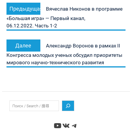
Навигация
Предыдущая
Предыдущая
по
Вячеслав Никонов в программе
запись:
записям
«Большая игра» — Первый канал,
06.12.2022. Часть 1-2
Следующая
Далее
Александр Воронов в рамках II
запись:
Конгресса молодых ученых обсудил приоритеты
мирового научно-технического развития
Поиск
YouTube
ВКонтакте
Telegram