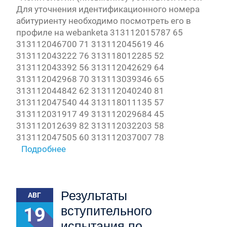
Для уточнения идентификационного номера
абитуриенту необходимо посмотреть его в
профиле на webanketa 313112015787 65
313112046700 71 313112045619 46
313112043222 76 313118012285 52
313112043392 56 313112042629 64
313112042968 70 313113039346 65
313112044842 62 313112040240 81
313112047540 44 313118011135 57
313112031917 49 313112029684 45
313112012639 82 313112032203 58
313112047505 60 313112037007 78
Подробнее
Результаты
АВГ
19
вступительного
испытания по