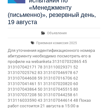
испытания по
«Менеджменту
(письменно)», резервный день,
19 августа
Объявления
Приемная комиссия 2025
Для уточнения идентификационного номера
абитуриенту необходимо посмотреть его в
профиле на webanketa 313107032865 45
313107042171 78 313110029371 52
313107025762 83 313107046978 67
313107044608 59 313107016706 62
313107041461 51 313107020820 60
313107043864 50 313107045515 80
313107037208 50 313107044258 61
313116033590 43 313107044614 48 Показ
работ состоится 21 августа в 15:00 в