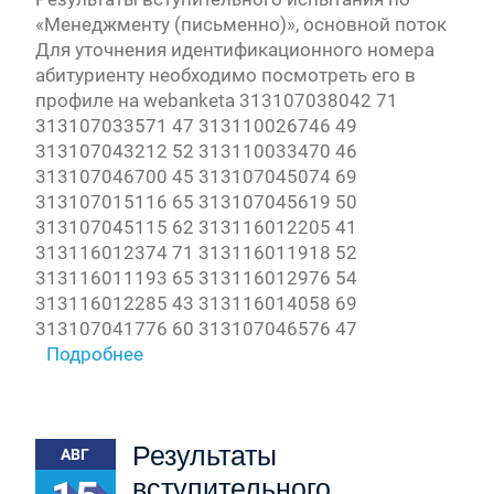
«Менеджменту (письменно)», основной поток
Для уточнения идентификационного номера
абитуриенту необходимо посмотреть его в
профиле на webanketa 313107038042 71
313107033571 47 313110026746 49
313107043212 52 313110033470 46
313107046700 45 313107045074 69
313107015116 65 313107045619 50
313107045115 62 313116012205 41
313116012374 71 313116011918 52
313116011193 65 313116012976 54
313116012285 43 313116014058 69
313107041776 60 313107046576 47
Подробнее
Результаты
АВГ
вступительного