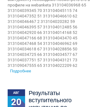
профиле на webanketa 313104036968 65
313104039345 70 313104045115 74
313104047352 51 313104046610 62
313104046467 2 313104020282 59
313104046395 57 313104012485 56
313104042920 66 313104014168 52
313104047166 68 313104043470 45
313104047468 54 313104046962 69
313104034618 67 313104028856 50
313104034725 66 313104034577 67
313104037751 57 313104043121 73
313109047555 65 313104022209 62
Подробнее
Результаты
АВГ
20
вступительного