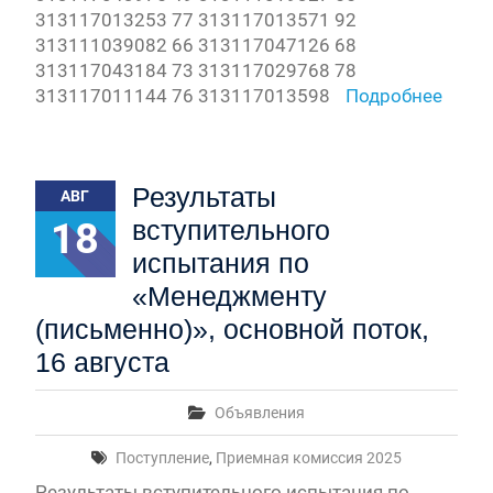
313117013253 77 313117013571 92
313111039082 66 313117047126 68
313117043184 73 313117029768 78
313117011144 76 313117013598
Подробнее
Результаты
АВГ
18
вступительного
испытания по
«Менеджменту
(письменно)», основной поток,
16 августа
Объявления
Поступление
,
Приемная комиссия 2025
Результаты вступительного испытания по