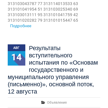
313103043787 77 313114013533 63
313101041954 51 313103025340 69
313103013111 95 313101041759 42
313101020282 79 313101015447 65
Подробнее
Результаты
АВГ
14
вступительного
испытания по «Основам
государственного и
муниципального управления
(письменно)», основной поток,
12 августа
Объявления