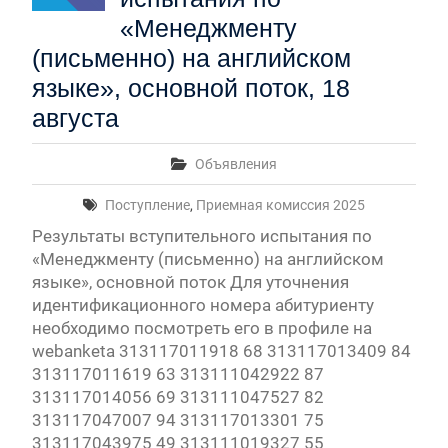
«Менеджменту
(письменно) на английском
языке», основной поток, 18
августа
Объявления
Поступление
,
Приемная комиссия 2025
Результаты вступительного испытания по
«Менеджменту (письменно) на английском
языке», основной поток Для уточнения
идентификационного номера абитуриенту
необходимо посмотреть его в профиле на
webanketa 313117011918 68 313117013409 84
313117011619 63 313111042922 87
313117014056 69 313111047527 82
313117047007 94 313117013301 75
313117043975 49 313111019327 55