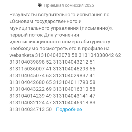
Приемная комиссия 2025
Результаты вступительного испытания по
«Основам государственного и
муниципального управления (письменно)»,
первый поток Для уточнения
идентификационного номера абитуриенту
необходимо посмотреть его в профиле на
webanketa 313104042078 58 313104038042 62
313104039898 52 313104043212 51
313115036007 41 313104045293 55
313104045074 63 313104029837 41
313104042680 65 313104011793 58
313104043222 69 313104016310 58
313104014239 49 313104043141 47
313104032124 47 313104046918 83
313104034713 50
Подробнее