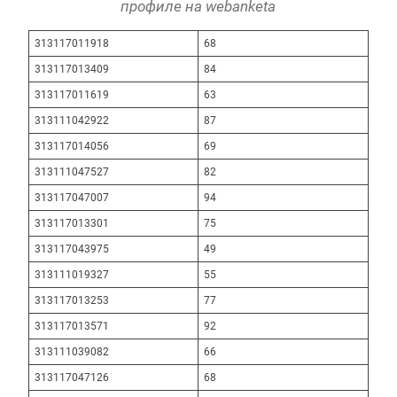
профиле на webanketa
313117011918
68
313117013409
84
313117011619
63
313111042922
87
313117014056
69
313111047527
82
313117047007
94
313117013301
75
313117043975
49
313111019327
55
313117013253
77
313117013571
92
313111039082
66
313117047126
68