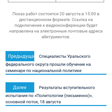
Показ работ состоится 20 августа в 15:00 в
дистанционном формате. Ссылка на
подключение к видеоконференции будет
направлена на электронные почтовые адреса
абитуриентов.
Навигация
Предыдущая
Предыдущая
по
Специалисты Уральского
запись:
записям
федерального округа прошли обучение на
семинаре по национальной политике
Следующая
Далее
Результаты вступительного
запись:
испытания по «Политологии (письменно)»,
основной поток, 18 августа