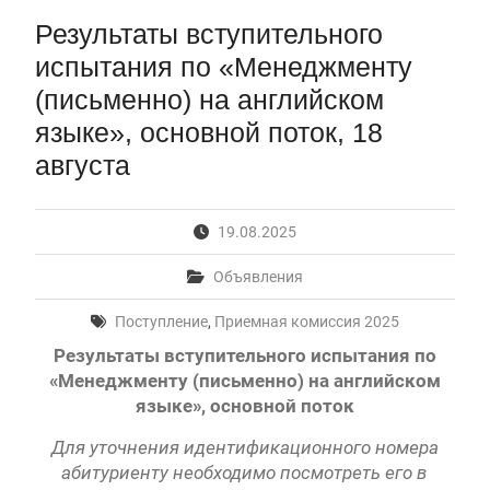
Первый канал, 28.07.2026. Часть 1-3
Результаты вступительного
Вячеслав Никонов в программе «Большая игра» —
Первый канал, 27.07.2026. Часть 1-2
испытания по «Менеджменту
Конкурсные списки лиц, прошедших
(письменно) на английском
вступительные испытания в МГУ имени
языке», основной поток, 18
М.В.Ломоносова в 2026 году по каждому
конкурсу (ранжированные списки поступающих)
августа
Вячеслав Никонов в программе «Большая игра» —
Первый канал, 24.07.2026. Часть 1-2
Вячеслав Никонов в программе «Большая игра» —
19.08.2025
Первый канал, 06.08.2026. Часть 1-3
Объявления
Поступление
,
Приемная комиссия 2025
Результаты вступительного испытания по
«Менеджменту (письменно)
на английском
языке
», основной поток
Для уточнения идентификационного номера
абитуриенту необходимо посмотреть его в