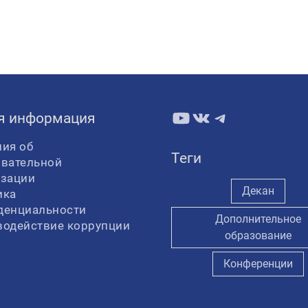
YouTube
ВКонтакте
Telegram
я информация
ия об
Теги
овательной
изации
Декан
ика
денциальности
Дополнительное
водействие коррупции
образование
Конференции