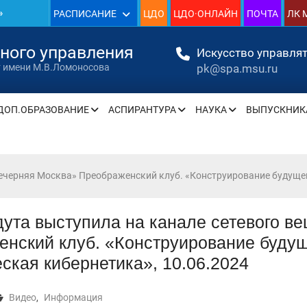
»
РАСПИСАНИЕ
ЦДО
ЦДО·ОНЛАЙН
ПОЧТА
ЛК 
нного управления
Искусство управлят
pk@spa.msu.ru
т имени М.В.Ломоносова
» —
ДОП.ОБРАЗОВАНИЕ
АСПИРАНТУРА
НАУКА
ВЫПУСКНИК
» —
Вечерняя Москва» Преображенский клуб. «Конструирование будущег
» —
» —
ута выступила на канале сетевого в
нский клуб. «Конструирование будущ
» —
ская кибернетика», 10.06.2024
» —
Видео
,
Информация