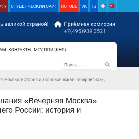
МГУ
СТУДЕНЧЕСКИЙ САЙТ
RUTUBE
VK
TG
ь великой страной!
Приёмная комиссия
+7(495)939 3521
АМ
КОНТАКТЫ
МГУ-ППИ (КНР)
Поиск
по:
о России: история и экономическая кибернетика»,
ещания «Вечерняя Москва»
его России: история и