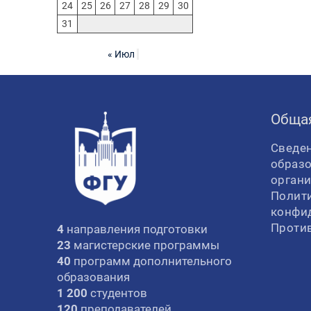
24
25
26
27
28
29
30
31
« Июл
Обща
Сведен
образ
орган
Полит
конфи
Проти
4
направления подготовки
23
магистерские программы
40
программ дополнительного
образования
1 200
студентов
120
преподавателей