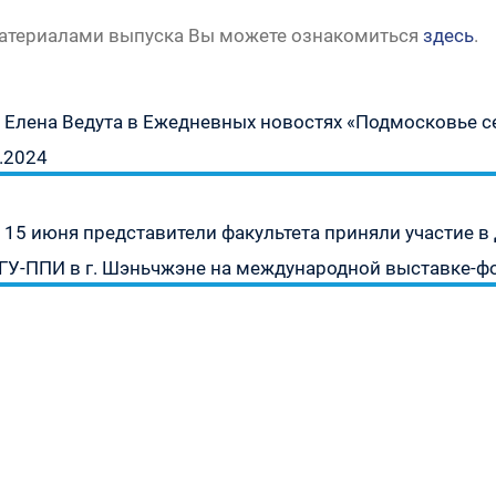
материалами выпуска Вы можете ознакомиться
здесь
.
урсу
» —
Предыдущая
Елена Ведута в Ежедневных новостях «Подмосковье се
а
запись:
6.2024
» —
Следующая
15 июня представители факультета приняли участие 
запись:
1930
ГУ-ППИ в г. Шэньчжэне на международной выставке-ф