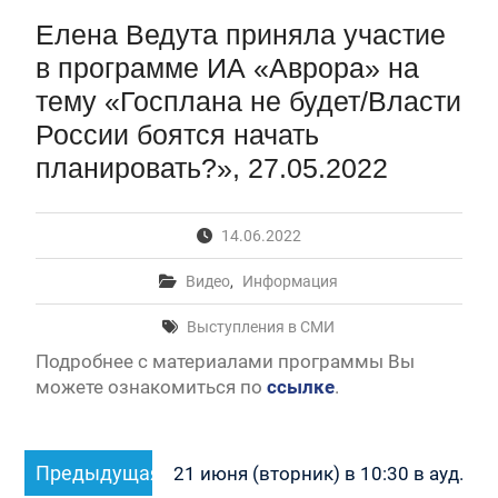
Первый канал, 28.07.2026. Часть 1-3
Елена Ведута приняла участие
Вячеслав Никонов в программе «Большая игра» —
Первый канал, 27.07.2026. Часть 1-2
в программе ИА «Аврора» на
Конкурсные списки лиц, прошедших
тему «Госплана не будет/Власти
вступительные испытания в МГУ имени
России боятся начать
М.В.Ломоносова в 2026 году по каждому
конкурсу (ранжированные списки поступающих)
планировать?», 27.05.2022
Вячеслав Никонов в программе «Большая игра» —
Первый канал, 24.07.2026. Часть 1-2
Вячеслав Никонов в программе «Большая игра» —
14.06.2022
Первый канал, 06.08.2026. Часть 1-3
Видео
,
Информация
Выступления в СМИ
Подробнее с материалами программы Вы
можете ознакомиться по
ссылке
.
Навигация
Предыдущая
Предыдущая
по
21 июня (вторник) в 10:30 в ауд.
запись: