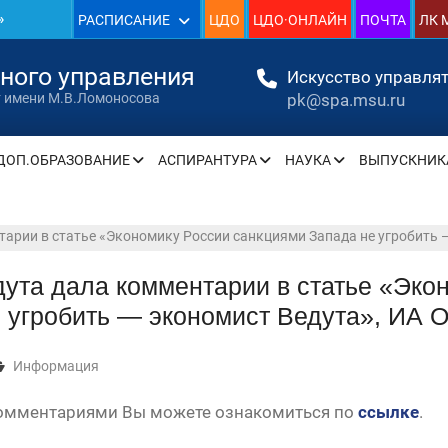
»
РАСПИСАНИЕ
ЦДО
ЦДО·ОНЛАЙН
ПОЧТА
ЛК 
нного управления
Искусство управлят
pk@spa.msu.ru
т имени М.В.Ломоносова
» —
ДОП.ОБРАЗОВАНИЕ
АСПИРАНТУРА
НАУКА
ВЫПУСКНИК
» —
тарии в статье «Экономику России санкциями Запада не угробить —
» —
ута дала комментарии в статье «Эко
 угробить — экономист Ведута», ИА О
» —
» —
Информация
» —
комментариями Вы можете ознакомиться по
ссылке
.