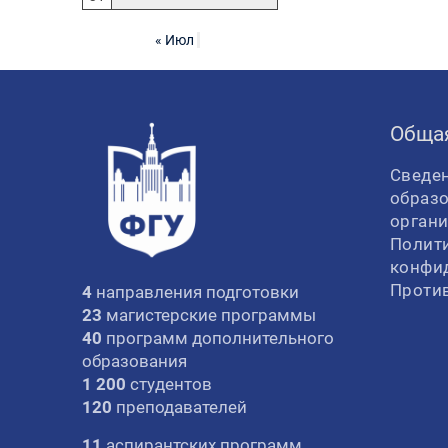
« Июл
Обща
Сведен
образ
орган
Полит
конфи
Проти
4
направления подготовки
23
магистерские программы
40
программ дополнительного
образования
1 200
студентов
120
преподавателей
11
аспирантских программ