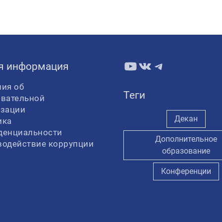
YouTube
ВКонтакте
Telegram
я информация
ия об
Теги
овательной
изации
Декан
ика
денциальности
Дополнительное
водействие коррупции
образование
Конференции