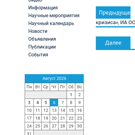
Навигация
вступительные испытания в МГУ имени
Информация
М.В.Ломоносова в 2026 году по каждому конк
Предыдущая
по
Научные мероприятия
(ранжированные списки поступающих)
записям
кризиса», ИА ОС
Вячеслав Никонов в программе «Большая игра
Научный календарь
Первый канал, 24.07.2026. Часть 1-2
Новости
Вниманию абитуриентов бакалавриата! Открыт
Объявления
онлайн-запись на заключение договора на
Далее
Публикации
обучение
Вячеслав Никонов в программе «Большая игра
События
Первый канал, 23.07.2026. Часть 1-2
In Memoriam. Муза Аркадьевна Сажина (18.09.
— 04.08.2026)
Август 2026
Пн
Вт
Ср
Чт
Пт
Сб
Вс
1
2
3
4
5
6
7
8
9
10
11
12
13
14
15
16
17
18
19
20
21
22
23
24
25
26
27
28
29
30
31