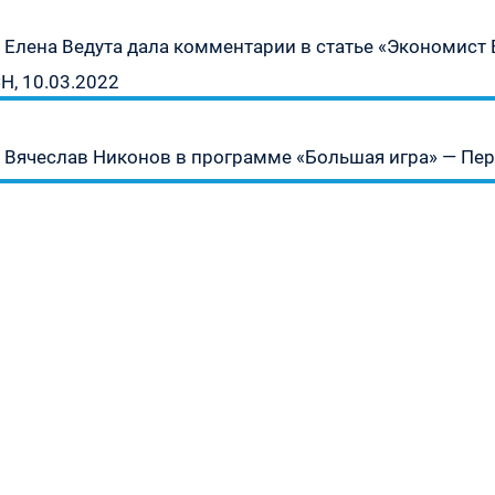
Предыдущая
урсу
Елена Ведута дала комментарии в статье «Экономист В
запись:
Н, 10.03.2022
» —
а
Следующая
Вячеслав Никонов в программе «Большая игра» — Первы
запись:
» —
1930