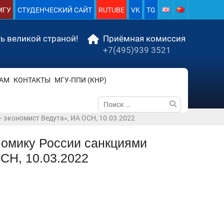
МГУ
СТУДЕНЧЕСКИЙ САЙТ
RUTUBE
VK
TG
ь великой страной!
Приёмная комиссия
+7(495)939 3521
АМ
КОНТАКТЫ
МГУ-ППИ (КНР)
Поиск
по:
 экономист Ведута», ИА ОСН, 10.03.2022
номику России санкциями
СН, 10.03.2022