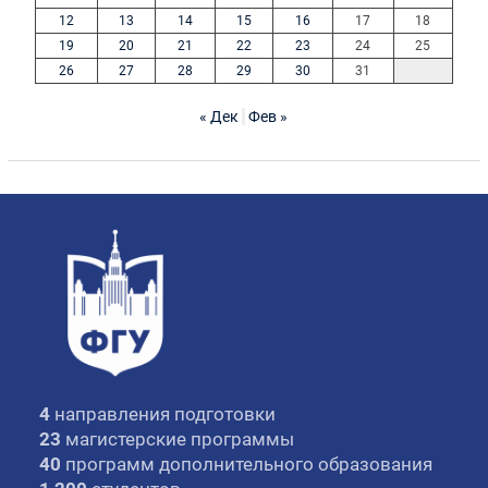
12
13
14
15
16
17
18
19
20
21
22
23
24
25
26
27
28
29
30
31
« Дек
Фев »
4
направления подготовки
23
магистерские программы
40
программ дополнительного образования