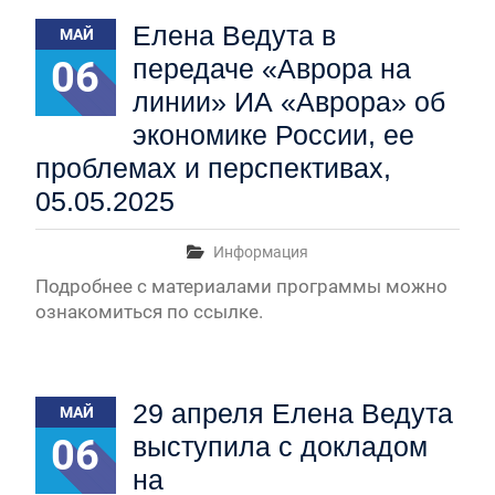
Первый канал, 27.07.2026. Часть 1-2
Елена Ведута в
МАЙ
Конкурсные списки лиц, прошедших
вступительные испытания в МГУ имени
06
передаче «Аврора на
М.В.Ломоносова в 2026 году по каждому
линии» ИА «Аврора» об
конкурсу (ранжированные списки поступающих)
Вячеслав Никонов в программе «Большая игра» —
экономике России, ее
Первый канал, 24.07.2026. Часть 1-2
проблемах и перспективах,
Вниманию абитуриентов бакалавриата! Открыта
05.05.2025
онлайн-запись на заключение договора на
обучение
Вячеслав Никонов в программе «Большая игра»
Информация
— Первый канал, 05.08.2026. Часть 1-3
Подробнее с материалами программы можно
ознакомиться по ссылке.
29 апреля Елена Ведута
МАЙ
06
выступила с докладом
на