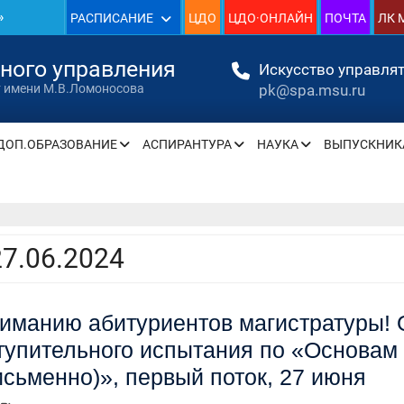
»
РАСПИСАНИЕ
ЦДО
ЦДО·ОНЛАЙН
ПОЧТА
ЛК 
1930
нного управления
Искусство управлят
pk@spa.msu.ru
т имени М.В.Ломоносова
»
ДОП.ОБРАЗОВАНИЕ
АСПИРАНТУРА
НАУКА
ВЫПУСКНИК
» —
» —
27.06.2024
иманию абитуриентов магистратуры! 
» —
тупительного испытания по «Основам
» —
исьменно)», первый поток, 27 июня
» —