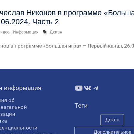
чеслав Никонов в программе «Больша
.06.2024. Часть 2
идео
,
Информация
Декан
нов в программе «Большая игра» — Первый канал, 26.0
YouTube
ВКонтакте
Telegram
я информация
ия об
Теги
овательной
изации
Декан
ика
денциальности
Дополнительное