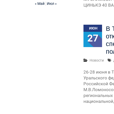
« Май
Июл »
ЦИНЬКЭ 40 В
В 
ИЮН
27
от
сп
по
Новости
26-28 июня в 
Уральского фе
Российской Фе
М.В.Ломоносов
региональных 
национальной,