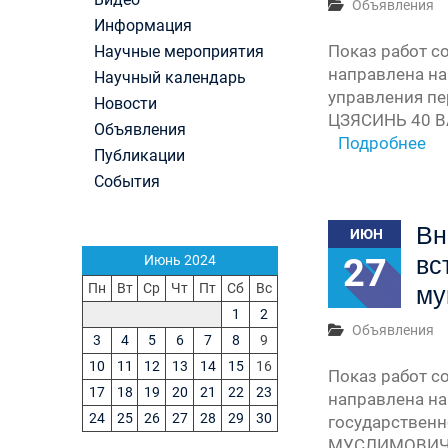
Объявления
Первый канал, 28.07.2026. Часть 1-3
Информация
Вячеслав Никонов в программе «Большая игра
Показ работ с
Научные мероприятия
Первый канал, 27.07.2026. Часть 1-2
направлена на
Конкурсные списки лиц, прошедших
Научный календарь
вступительные испытания в МГУ имени
управления п
Новости
М.В.Ломоносова в 2026 году по каждому конк
ЦЗЯСИНЬ 40 В
Объявления
(ранжированные списки поступающих)
Подробнее
Публикации
Вячеслав Никонов в программе «Большая игра
Первый канал, 24.07.2026. Часть 1-2
События
Вячеслав Никонов в программе «Большая игра
Первый канал, 06.08.2026. Часть 1-3
Вн
ИЮН
27
вс
Июнь 2024
Пн
Вт
Ср
Чт
Пт
Сб
Вс
му
1
2
Объявления
3
4
5
6
7
8
9
10
11
12
13
14
15
16
Показ работ с
17
18
19
20
21
22
23
направлена на
24
25
26
27
28
29
30
государственн
МУСЛИМОВИЧ 