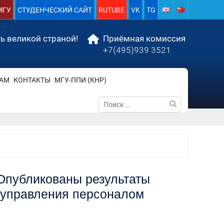
МГУ
СТУДЕНЧЕСКИЙ САЙТ
RUTUBE
VK
TG
ь великой страной!
Приёмная комиссия
+7(495)939 3521
АМ
КОНТАКТЫ
МГУ-ППИ (КНР)
Поиск
по:
Опубликованы результаты
 управления персоналом