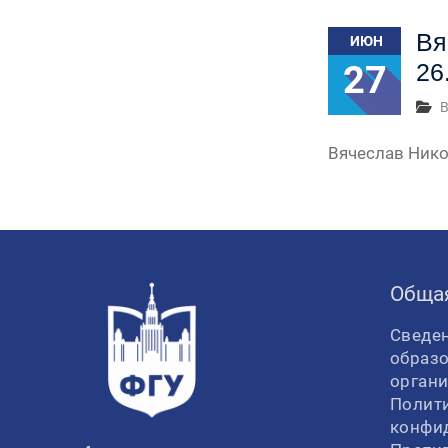
Вя
ИЮН
27
26
В
Вячеслав Нико
Обща
Сведен
образ
орган
Полит
конфи