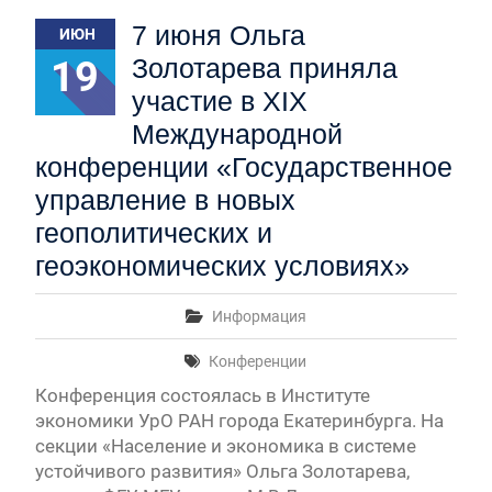
Первый канал, 28.07.2026. Часть 1-3
7 июня Ольга
ИЮН
Вячеслав Никонов в программе «Большая игра» —
Первый канал, 27.07.2026. Часть 1-2
19
Золотарева приняла
Конкурсные списки лиц, прошедших
участие в XIX
вступительные испытания в МГУ имени
М.В.Ломоносова в 2026 году по каждому
Международной
конкурсу (ранжированные списки поступающих)
конференции «Государственное
Вячеслав Никонов в программе «Большая игра» —
управление в новых
Первый канал, 24.07.2026. Часть 1-2
Вячеслав Никонов в программе «Большая игра» —
геополитических и
Первый канал, 06.08.2026. Часть 1-3
геоэкономических условиях»
Информация
Конференции
Конференция состоялась в Институте
экономики УрО РАН города Екатеринбурга. На
секции «Население и экономика в системе
устойчивого развития» Ольга Золотарева,