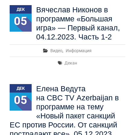
Первый канал, 27.07.2026. Часть 1-2
Вячеслав Никонов в
ДЕК
Конкурсные списки лиц, прошедших
вступительные испытания в МГУ имени
05
программе «Большая
М.В.Ломоносова в 2026 году по каждому
игра» — Первый канал,
конкурсу (ранжированные списки поступающих)
Вячеслав Никонов в программе «Большая игра» —
04.12.2023. Часть 1-2
Первый канал, 24.07.2026. Часть 1-2
Вниманию абитуриентов бакалавриата! Открыта
Видео
,
Информация
онлайн-запись на заключение договора на
обучение
Декан
Вячеслав Никонов в программе «Большая игра»
— Первый канал, 05.08.2026. Часть 1-3
Елена Ведута
ДЕК
05
на CBC TV Azerbaijan в
программе на тему
«Новый пакет санкций
ЕС против России. От санкций
пострадают все», 05.12.2023