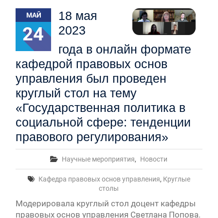
Первый канал, 28.07.2026. Часть 1-3
18 мая
МАЙ
Вячеслав Никонов в программе «Большая игра» —
Первый канал, 27.07.2026. Часть 1-2
24
2023
Конкурсные списки лиц, прошедших
года в онлайн формате
вступительные испытания в МГУ имени
М.В.Ломоносова в 2026 году по каждому
кафедрой правовых основ
конкурсу (ранжированные списки поступающих)
управления был проведен
Вячеслав Никонов в программе «Большая игра» —
Первый канал, 24.07.2026. Часть 1-2
круглый стол на тему
Вячеслав Никонов в программе «Большая игра» —
«Государственная политика в
Первый канал, 06.08.2026. Часть 1-3
социальной сфере: тенденции
правового регулирования»
Научные мероприятия
,
Новости
Кафедра правовых основ управления
,
Круглые
столы
Модерировала круглый стол доцент кафедры
правовых основ управления Светлана Попова.