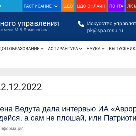
»
РАСПИСАНИЕ
ЦДО
ЦДО·ОНЛАЙН
ПОЧТА
ЛК 
1930
нного управления
Искусство управлят
pk@spa.msu.ru
т имени М.В.Ломоносова
»
ДОП.ОБРАЗОВАНИЕ
АСПИРАНТУРА
НАУКА
ВЫПУСКНИК
» —
» —
22.12.2022
ена Ведута дала интервью ИА «Аврор
» —
дейся, а сам не плошай, или Патриоти
» —
Информация
» —