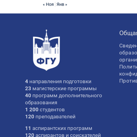
« Ноя
Янв »
Обща
Сведен
образ
орган
Полит
конфи
Проти
4
направления подготовки
23
магистерские программы
40
программ дополнительного
образования
1 200
студентов
120
преподавателей
11
аспирантских программ
120
аспирантов и соискателей