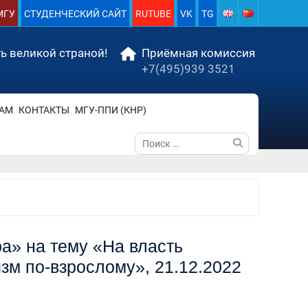
МГУ
СТУДЕНЧЕСКИЙ САЙТ
RUTUBE
VK
TG
ь великой страной!
Приёмная комиссия
+7(495)939 3521
АМ
КОНТАКТЫ
МГУ-ППИ (КНР)
Поиск
по:
а» на тему «На власть
зм по-взрослому», 21.12.2022