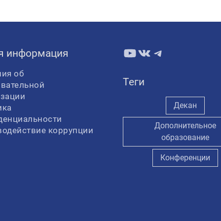
YouTube
ВКонтакте
Telegram
я информация
ия об
Теги
овательной
изации
Декан
ика
денциальности
Дополнительное
водействие коррупции
образование
Конференции