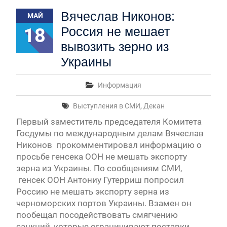
Первый канал, 28.07.2026. Часть 1-3
Вячеслав Никонов:
МАЙ
Вячеслав Никонов в программе «Большая игра» —
Первый канал, 27.07.2026. Часть 1-2
18
Россия не мешает
Конкурсные списки лиц, прошедших
вывозить зерно из
вступительные испытания в МГУ имени
М.В.Ломоносова в 2026 году по каждому
Украины
конкурсу (ранжированные списки поступающих)
Вячеслав Никонов в программе «Большая игра» —
Информация
Первый канал, 24.07.2026. Часть 1-2
Вячеслав Никонов в программе «Большая игра» —
Выступления в СМИ
,
Декан
Первый канал, 06.08.2026. Часть 1-3
Первый заместитель председателя Комитета
Госдумы по международным делам Вячеслав
Никонов прокомментировал информацию о
просьбе генсека ООН не мешать экспорту
зерна из Украины. По сообщениям СМИ,
генсек ООН Антониу Гутерриш попросил
Россию не мешать экспорту зерна из
черноморских портов Украины. Взамен он
пообещал посодействовать смягчению
санкций, которые ограничивают поставки