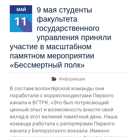
Первый канал, 27.07.2026. Часть 1-2
9 мая студенты
МАЙ
Конкурсные списки лиц, прошедших
вступительные испытания в МГУ имени
11
факультета
М.В.Ломоносова в 2026 году по каждому
государственного
конкурсу (ранжированные списки поступающих)
Вячеслав Никонов в программе «Большая игра» —
управления приняли
Первый канал, 24.07.2026. Часть 1-2
участие в масштабном
Вниманию абитуриентов бакалавриата! Открыта
памятном мероприятии
онлайн-запись на заключение договора на
обучение
«Бессмертный полк»
Вячеслав Никонов в программе «Большая игра»
— Первый канал, 05.08.2026. Часть 1-3
Информация
В составе волонтёрской команды они
поработали с корреспондентами Первого
канала и ВГТРК. «Это был потрясающий
ценный опыт и возможность внести свой
вклад в этот великий памятный день. Наша
команда работала с репортерами Первого
канала у Белорусского вокзала. Именно