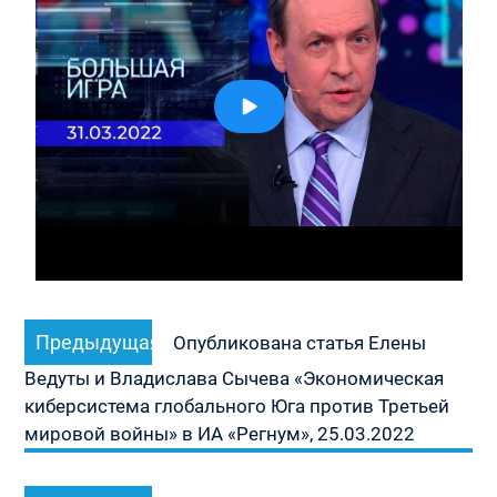
Навигация
Предыдущая
Предыдущая
по
Опубликована статья Елены
запись:
записям
Ведуты и Владислава Сычева «Экономическая
киберсистема глобального Юга против Третьей
мировой войны» в ИА «Регнум», 25.03.2022