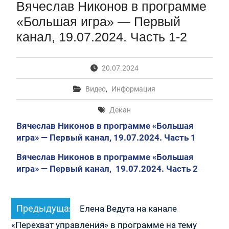
Вячеслав Никонов в программе
Первый канал, 28.07.2026. Часть 1-3
Вячеслав Никонов в программе «Большая игра» —
«Большая игра» — Первый
Первый канал, 27.07.2026. Часть 1-2
канал, 19.07.2024. Часть 1-2
Конкурсные списки лиц, прошедших
вступительные испытания в МГУ имени
М.В.Ломоносова в 2026 году по каждому
20.07.2024
конкурсу (ранжированные списки поступающих)
Вячеслав Никонов в программе «Большая игра» —
Видео
,
Информация
Первый канал, 24.07.2026. Часть 1-2
Вячеслав Никонов в программе «Большая игра» —
Декан
Первый канал, 06.08.2026. Часть 1-3
Вячеслав Никонов в программе «Большая
игра» — Первый канал, 19.07.2024. Часть 1
Вячеслав Никонов в программе «Большая
игра» — Первый канал, 19.07.2024. Часть 2
Навигация
Предыдущая
Предыдущая
по
Елена Ведута на канале
запись:
записям
«Перехват управления» в программе на тему