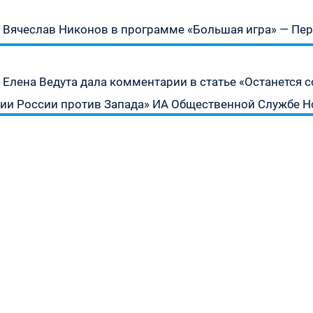
Предыдущая
Вячеслав Никонов в программе «Большая игра» — Перв
запись:
урсу
Следующая
Елена Ведута дала комментарии в статье «Останется 
» —
запись:
ии России против Запада» ИА Общественной Службе Но
а
»