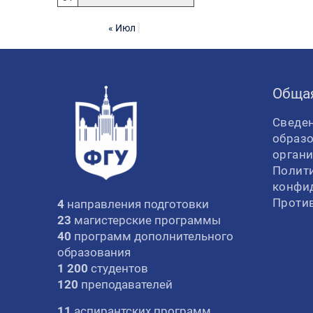
« Июл
Обща
Сведен
образ
орган
Полит
конфи
Проти
4
направления подготовки
23
магистерские программы
40
программ дополнительного
образования
1 200
студентов
120
преподавателей
11
аспирантских программ