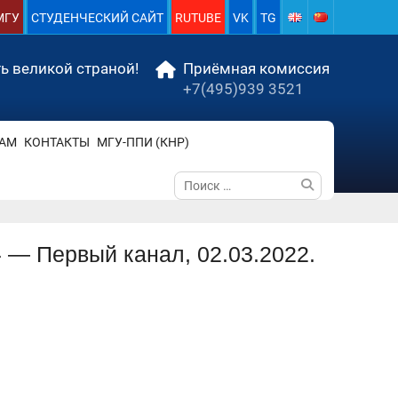
МГУ
СТУДЕНЧЕСКИЙ САЙТ
RUTUBE
VK
TG
ь великой страной!
Приёмная комиссия
+7(495)939 3521
АМ
КОНТАКТЫ
МГУ-ППИ (КНР)
Поиск
по:
 — Первый канал, 02.03.2022.