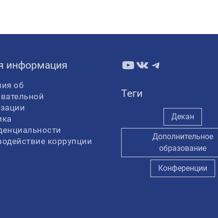
YouTube
ВКонтакте
Telegram
я информация
ия об
Теги
овательной
изации
Декан
ика
денциальности
Дополнительное
водействие коррупции
образование
Конференции