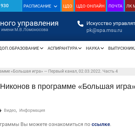
1930
РАСПИСАНИЕ
ЦДО
ЦДО·ОНЛАЙН
ПОЧТА
ЛК 
»
нного управления
Искусство управлят
pk@spa.msu.ru
т имени М.В.Ломоносова
ДОП.ОБРАЗОВАНИЕ
АСПИРАНТУРА
НАУКА
ВЫПУСКНИК
» —
» —
амме «Большая игра» — Первый канал, 02.03.2022. Часть 4
Никонов в программе «Большая игра»
» —
» —
Видео
,
Информация
» —
ограммы Вы можете ознакомиться по
ссылке
.
» —