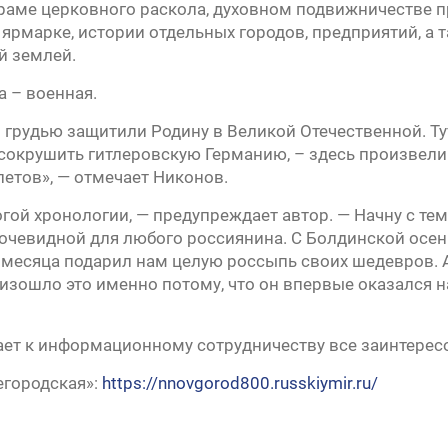
раме церковного раскола, духовном подвижничестве 
ярмарке, истории отдельных городов, предприятий, а т
й землей.
а – военная.
грудью защитили Родину в Великой Отечественной. Т
окрушить гитлеровскую Германию, – здесь произвели 
летов», — отмечает Никонов.
огой хронологии, — предупреждает автор. — Начну с те
 очевидной для любого россиянина. С Болдинской осен
 месяца подарил нам целую россыпь своих шедевров. 
изошло это именно потому, что он впервые оказался н
ет к информационному сотрудничеству все заинтерес
егородская»:
https://nnovgorod800.russkiymir.ru/