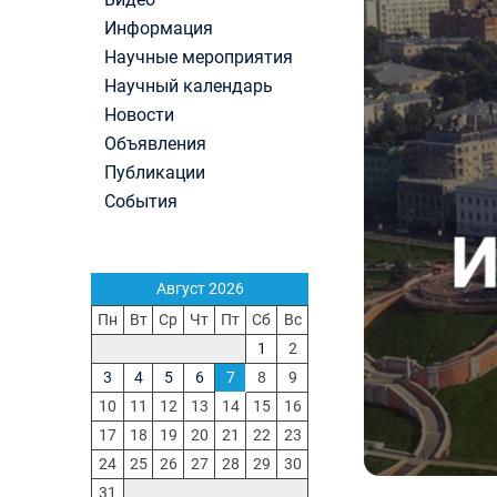
Первый канал, 27.07.2026. Часть 1-2
Информация
Конкурсные списки лиц, прошедших
Научные мероприятия
вступительные испытания в МГУ имени
М.В.Ломоносова в 2026 году по каждому конк
Научный календарь
(ранжированные списки поступающих)
Новости
Вячеслав Никонов в программе «Большая игра
Объявления
Первый канал, 24.07.2026. Часть 1-2
Публикации
Вниманию абитуриентов бакалавриата! Открыт
онлайн-запись на заключение договора на
События
обучение
Вячеслав Никонов в программе «Большая игра
— Первый канал, 05.08.2026. Часть 1-3
Август 2026
Пн
Вт
Ср
Чт
Пт
Сб
Вс
1
2
3
4
5
6
7
8
9
10
11
12
13
14
15
16
17
18
19
20
21
22
23
24
25
26
27
28
29
30
31