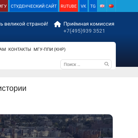
МГУ
СТУДЕНЧЕСКИЙ САЙТ
RUTUBE
VK
TG
ь великой страной!
Приёмная комиссия
+7(495)939 3521
АМ
КОНТАКТЫ
МГУ-ППИ (КНР)
Поиск
по:
истории