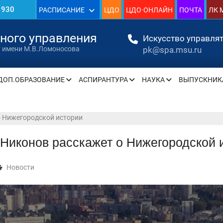
1930
РАСПИСАНИЕ
ЦДО
ЦДО·ОНЛАЙН
ПОЧТА
ЛК 
»
нного управления
Искусство управлят
pk@spa.msu.ru
т имени М.В.Ломоносова
ДОП.ОБРАЗОВАНИЕ
АСПИРАНТУРА
НАУКА
ВЫПУСКНИК
» —
» —
о Нижегородской истории
Никонов расскажет о Нижегородской 
» —
Новости
» —
» —
» —