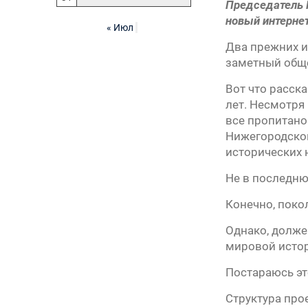
Председатель 
новый интерне
« Июл
Два прежних и
заметный общ
Вот что расск
лет. Несмотря
все пропитано
Нижегородской
исторических 
Не в последню
Конечно, поко
Однако, долже
мировой истор
Постараюсь эт
Структура про