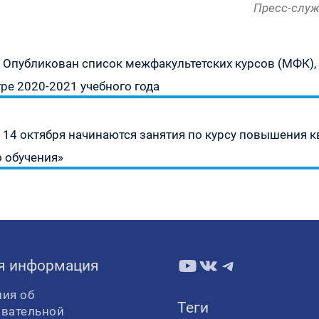
Пресс-служ
Предыдущая
Опубликован список межфакультетских курсов (МФК),
запись:
ре 2020-2021 учебного года
Следующая
14 октября начинаются занятия по курсу повышения 
запись:
 обучения»
YouTube
ВКонтакте
Telegram
я информация
ия об
Теги
овательной