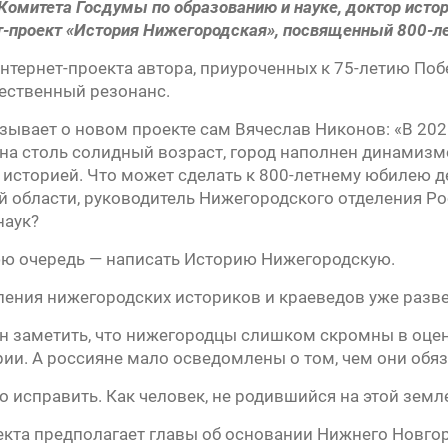
Комитета Госдумы по образованию и науке, доктор истор
т-проект «История Нижегородская», посвященный 800-л
нтернет-проекта автора, приуроченных к 75-летию Поб
ественный резонанс.
азывает о новом проекте сам Вячеслав Никонов: «В 20
 на столь солидный возраст, город наполнен динамиз
 историей. Что может сделать к 800-летнему юбилею д
 области, руководитель Нижегородского отделения Ро
наук?
ю очередь — написать Историю Нижегородскую.
ления нижегородских историков и краеведов уже разве
н заметить, что нижегородцы слишком скромны в оцен
ии. А россияне мало осведомлены о том, чем они обя
о исправить. Как человек, не родившийся на этой земл
екта предполагает главы об основании Нижнего Новго