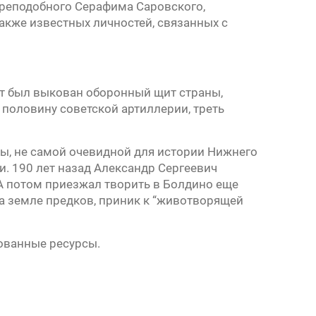
преподобного Серафима Саровского,
акже известных личностей, связанных с
ут был выкован оборонный щит страны,
половину советской артиллерии, треть
мы, не самой очевидной для истории Нижнего
и. 190 лет назад Александр Сергеевич
А потом приезжал творить в Болдино еще
а земле предков, приник к “животворящей
ованные ресурсы.