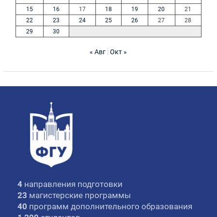
15
16
17
18
19
20
21
22
23
24
25
26
27
28
29
30
« Авг
Окт »
4
направления подготовки
23
магистерские программы
40
программ дополнительного образования