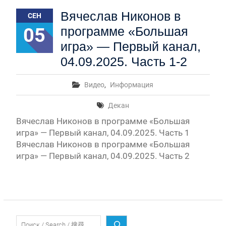
Первый канал, 28.07.2026. Часть 1-3
Вячеслав Никонов в
СЕН
Вячеслав Никонов в программе «Большая игра» —
Первый канал, 27.07.2026. Часть 1-2
05
программе «Большая
Конкурсные списки лиц, прошедших
игра» — Первый канал,
вступительные испытания в МГУ имени
М.В.Ломоносова в 2026 году по каждому
04.09.2025. Часть 1-2
конкурсу (ранжированные списки поступающих)
Вячеслав Никонов в программе «Большая игра» —
Видео
,
Информация
Первый канал, 24.07.2026. Часть 1-2
Вячеслав Никонов в программе «Большая игра» —
Декан
Первый канал, 06.08.2026. Часть 1-3
Вячеслав Никонов в программе «Большая
игра» — Первый канал, 04.09.2025. Часть 1
Вячеслав Никонов в программе «Большая
игра» — Первый канал, 04.09.2025. Часть 2
Поиск