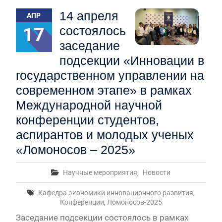
Первый канал, 27.07.2026. Часть 1-2
14 апреля
АПР
Конкурсные списки лиц, прошедших
вступительные испытания в МГУ имени
17
состоялось
М.В.Ломоносова в 2026 году по каждому
заседание
конкурсу (ранжированные списки поступающих)
Вячеслав Никонов в программе «Большая игра» —
подсекции «Инновации в
Первый канал, 24.07.2026. Часть 1-2
государственном управлении на
Вниманию абитуриентов бакалавриата! Открыта
современном этапе» в рамках
онлайн-запись на заключение договора на
обучение
Международной научной
Вячеслав Никонов в программе «Большая игра»
конференции студентов,
— Первый канал, 05.08.2026. Часть 1-3
аспирантов и молодых ученых
«Ломоносов – 2025»
Научные мероприятия
,
Новости
Кафедра экономики инновационного развития
,
Конференции
,
Ломоносов-2025
Заседание подсекции состоялось в рамках