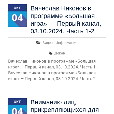
Первый канал, 28.07.2026. Часть 1-3
Вячеслав Никонов в
ОКТ
Вячеслав Никонов в программе «Большая игра» —
Первый канал, 27.07.2026. Часть 1-2
04
программе «Большая
Конкурсные списки лиц, прошедших
игра» — Первый канал,
вступительные испытания в МГУ имени
М.В.Ломоносова в 2026 году по каждому
03.10.2024. Часть 1-2
конкурсу (ранжированные списки поступающих)
Вячеслав Никонов в программе «Большая игра» —
Видео
,
Информация
Первый канал, 24.07.2026. Часть 1-2
Вячеслав Никонов в программе «Большая игра» —
Декан
Первый канал, 06.08.2026. Часть 1-3
Вячеслав Никонов в программе «Большая
игра» — Первый канал, 03.10.2024. Часть 1.
Вячеслав Никонов в программе «Большая
игра» — Первый канал, 03.10.2024. Часть 2.
Вниманию лиц,
ОКТ
04
прикрепляющихся для