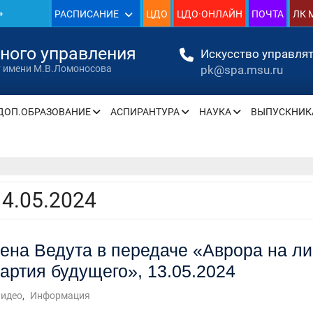
»
РАСПИСАНИЕ
ЦДО
ЦДО·ОНЛАЙН
ПОЧТА
ЛК 
1930
нного управления
Искусство управлят
pk@spa.msu.ru
т имени М.В.Ломоносова
»
ДОП.ОБРАЗОВАНИЕ
АСПИРАНТУРА
НАУКА
ВЫПУСКНИК
» —
» —
14.05.2024
ена Ведута в передаче «Аврора на л
» —
артия будущего», 13.05.2024
» —
идео
,
Информация
» —