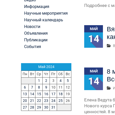
Первый канал, 28.07.2026. Часть 1-3
Подробнее с 
Информация
Вячеслав Никонов в программе «Большая игра
Научные мероприятия
Первый канал, 27.07.2026. Часть 1-2
Конкурсные списки лиц, прошедших
Научный календарь
вступительные испытания в МГУ имени
Новости
Вя
МАЙ
М.В.Ломоносова в 2026 году по каждому конк
Объявления
(ранжированные списки поступающих)
14
ка
Публикации
Вячеслав Никонов в программе «Большая игра
В
Первый канал, 24.07.2026. Часть 1-2
События
Вячеслав Никонов в программе «Большая игра
Первый канал, 06.08.2026. Часть 1-3
Май 2024
8 
МАЙ
Пн
Вт
Ср
Чт
Пт
Сб
Вс
14
Вс
1
2
3
4
5
6
7
8
9
10
11
12
13
14
15
16
17
18
19
Елена Ведута 
20
21
22
23
24
25
26
Нового курса 
27
28
29
30
31
ценностей. 8 