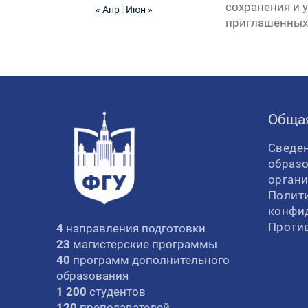
сохранения и 
« Апр
Июн »
приглашенных 
Обща
Сведен
образ
орган
Полит
конфи
Проти
4
направления подготовки
23
магистерские программы
40
программ дополнительного
образования
1 200
студентов
120
преподавателей