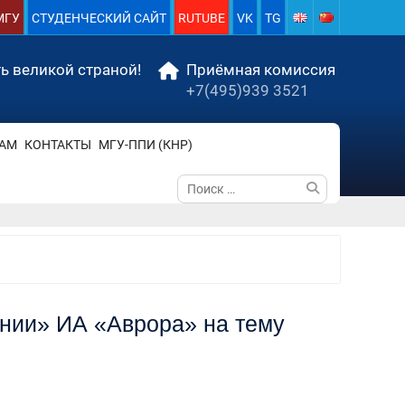
МГУ
СТУДЕНЧЕСКИЙ САЙТ
RUTUBE
VK
TG
ь великой страной!
Приёмная комиссия
+7(495)939 3521
АМ
КОНТАКТЫ
МГУ-ППИ (КНР)
Поиск
по:
инии» ИА «Аврора» на тему