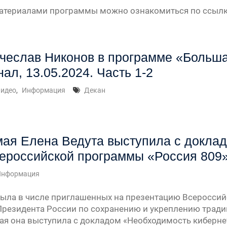
материалами программы можно ознакомиться по ссылк
» —
чеслав Никонов в программе «Больш
урсу
нал, 13.05.2024. Часть 1-2
» —
идео
,
Информация
Декан
» —
мая Елена Ведута выступила с доклад
ероссийской программы «Россия 809
Информация
была в числе приглашенных на презентацию Всеросси
Президента России по сохранению и укреплению трад
мая она выступила с докладом «Необходимость киберн