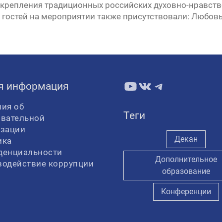
укрепления традиционных российских духовно-нравств
гостей на мероприятии также присутствовали: Любовь
YouTube
ВКонтакте
Telegram
я информация
ия об
Теги
овательной
изации
Декан
ика
денциальности
Дополнительное
водействие коррупции
образование
Конференции