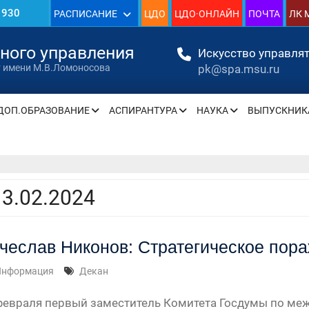
1930
РАСПИСАНИЕ
ЦДО
ЦДО·ОНЛАЙН
ПОЧТА
ЛК 
»
нного управления
Искусство управлят
pk@spa.msu.ru
т имени М.В.Ломоносова
ДОП.ОБРАЗОВАНИЕ
АСПИРАНТУРА
НАУКА
ВЫПУСКНИК
» —
» —
13.02.2024
» —
чеслав Никонов: Стратегическое пор
» —
Информация
Декан
» —
февраля первый заместитель Комитета Госдумы по меж
» —