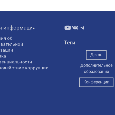
YouTube
ВКонтакте
Telegram
я информация
ия об
Теги
овательной
изации
Декан
ика
денциальности
Дополнительное
водействие коррупции
образование
Конференции