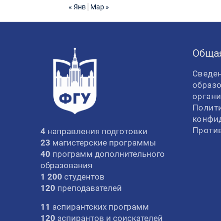
« Янв
Мар »
Обща
Сведен
образ
орган
Полит
конфи
Проти
4
направления подготовки
23
магистерские программы
40
программ дополнительного
образования
1 200
студентов
120
преподавателей
11
аспирантских программ
120
аспирантов и соискателей