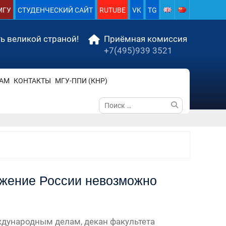
МГУ
СТУДЕНЧЕСКИЙ САЙТ
RUTUBE
VK
TG
ь великой страной!
Приёмная комиссия
+7(495)939 3521
АМ
КОНТАКТЫ
МГУ-ППИ (КНР)
Поиск
по:
ажение России невозможно
дународным делам, декан факультета