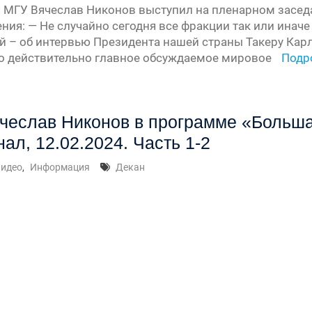
 МГУ Вячеслав Никонов выступил на пленарном засед
ения: — Не случайно сегодня все фракции так или ина
й – об интервью Президента нашей страны Такеру Карл
урсу
то действительно главное обсуждаемое мировое
Подр
» —
а
чеслав Никонов в программе «Больш
нал, 12.02.2024. Часть 1-2
»
идео
,
Информация
Декан