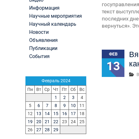
Первый канал, 27.07.2026. Часть 1-2
госуправления
Информация
Конкурсные списки лиц, прошедших
текст выступл
Научные мероприятия
вступительные испытания в МГУ имени
последних дне
М.В.Ломоносова в 2026 году по каждому конк
Научный календарь
вернуться». Э
(ранжированные списки поступающих)
Новости
Вячеслав Никонов в программе «Большая игра
Объявления
Первый канал, 24.07.2026. Часть 1-2
Публикации
Вниманию абитуриентов бакалавриата! Открыт
Вя
ФЕВ
онлайн-запись на заключение договора на
События
13
ка
обучение
Вячеслав Никонов в программе «Большая игра
В
— Первый канал, 05.08.2026. Часть 1-3
Февраль 2024
Пн
Вт
Ср
Чт
Пт
Сб
Вс
1
2
3
4
5
6
7
8
9
10
11
12
13
14
15
16
17
18
19
20
21
22
23
24
25
26
27
28
29